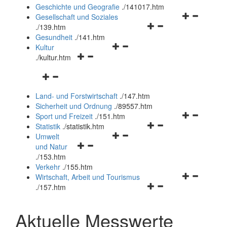
und
Geschichte und Geografie
.
/141017.htm
schließen
Navigationsm
Gesellschaft und Soziales
Navigationsmenü
öffnen
.
/139.htm
öffnen
und
Gesundheit
.
/141.htm
Navigationsmenü
und
schließen
Kultur
Navigationsmenü
öffnen
schließen
.
/kultur.htm
öffnen
und
Navigationsmenü
und
schließen
öffnen
schließen
Land- und Forstwirtschaft
.
/147.htm
und
Sicherheit und Ordnung
.
/89557.htm
schließen
Navigationsm
Sport und Freizeit
.
/151.htm
Navigationsmenü
öffnen
Statistik
.
/statistik.htm
Navigationsmenü
öffnen
und
Umwelt
Navigationsmenü
öffnen
und
schließen
und Natur
öffnen
und
schließen
.
/153.htm
und
schließen
Verkehr
.
/155.htm
schließen
Navigationsm
Wirtschaft, Arbeit und Tourismus
Navigationsmenü
öffnen
.
/157.htm
öffnen
und
und
schließen
Aktuelle Messwerte
schließen