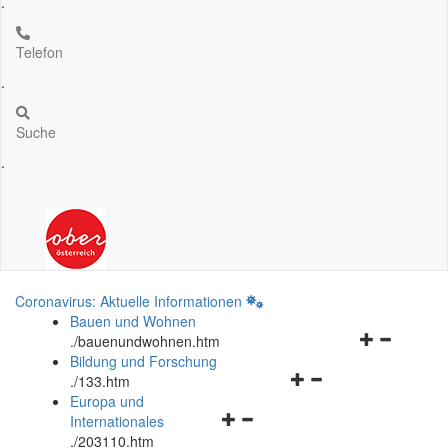
.
Telefon
.
Suche
.
Coronavirus: Aktuelle Informationen
Bauen und Wohnen
Navigationsm
.
/bauenundwohnen.htm
öffnen
Bildung und Forschung
Navigationsmenü
und
.
/133.htm
öffnen
schließen
Europa und
Navigationsmenü
und
Internationales
öffnen
schließen
.
/203110.htm