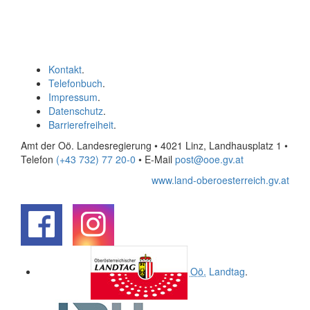
Kontakt
.
Telefonbuch
.
Impressum
.
Datenschutz
.
Barrierefreiheit
.
Amt der Oö. Landesregierung • 4021 Linz, Landhausplatz 1
•
Telefon
(+43 732) 77 20-0
• E-Mail
post@ooe.gv.at
www.land-oberoesterreich.gv.at
.
.
Oö.
Landtag
.