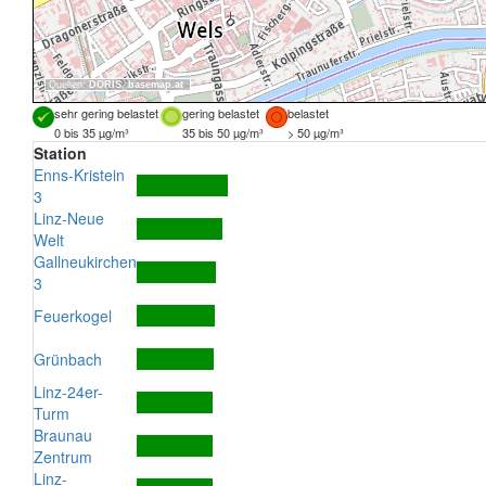
Quellen:
DORIS
,
basemap.at
sehr gering belastet
gering belastet
belastet
0 bis 35 µg/m³
35 bis 50 µg/m³
> 50 µg/m³
Station
Enns-Kristein
3
Linz-Neue
Welt
Gallneukirchen
3
Feuerkogel
Grünbach
Linz-24er-
Turm
Braunau
Zentrum
Linz-