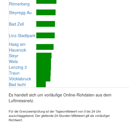
Römerberg
Steyregg-Au
Bad Zell
Linz-Stadtpark
Haag am
Hausruck
Steyr
Wels
Lenzing 3
Traun
Vöcklabruck
Bad Ischl
Es handelt sich um vorläufige Online-Rohdaten aus dem
Luftmessnetz.
Für die Grenzwertprüfung ist der Tagesmittelwert von 0 bis 24 Uhr
ausschlaggebend. Der gleitende 24-Stunden Mittelwert gilt als vorläufiger
Richtwert.