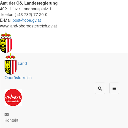
Amt der
Oö.
Landesregierung
4021 Linz • Landhausplatz 1
Telefon (+43 732) 77 20-0
E-Mail
post@ooe.gv.at
www.land-oberoesterreich.gv.at
Land
Oberösterreich
Kontakt