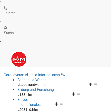
.
Telefon
.
Suche
.
Coronavirus: Aktuelle Informationen
Bauen und Wohnen
Navigationsm
.
/bauenundwohnen.htm
öffnen
Bildung und Forschung
Navigationsmenü
und
.
/133.htm
öffnen
schließen
Europa und
Navigationsmenü
und
Internationales
öffnen
schließen
.
/203110.htm