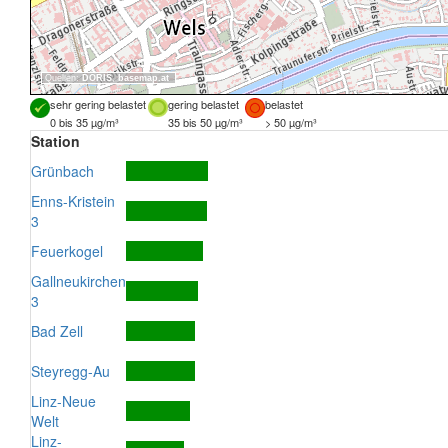
Quellen:
DORIS
,
basemap.at
sehr gering belastet
gering belastet
belastet
0 bis 35 µg/m³
35 bis 50 µg/m³
> 50 µg/m³
Station
Grünbach
Enns-Kristein
3
Feuerkogel
Gallneukirchen
3
Bad Zell
Steyregg-Au
Linz-Neue
Welt
Linz-