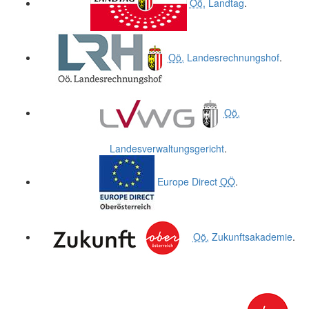
Oö.
Landtag
.
Oö.
Landesrechnungshof
.
Oö.
Landesverwaltungsgericht
.
Europe Direct
OÖ
.
Oö.
Zukunftsakademie
.