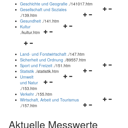
und
Geschichte und Geografie
.
/141017.htm
schließen
Navigationsm
Gesellschaft und Soziales
Navigationsmenü
öffnen
.
/139.htm
öffnen
und
Gesundheit
.
/141.htm
Navigationsmenü
und
schließen
Kultur
Navigationsmenü
öffnen
schließen
.
/kultur.htm
öffnen
und
Navigationsmenü
und
schließen
öffnen
schließen
Land- und Forstwirtschaft
.
/147.htm
und
Sicherheit und Ordnung
.
/89557.htm
schließen
Navigationsm
Sport und Freizeit
.
/151.htm
Navigationsmenü
öffnen
Statistik
.
/statistik.htm
Navigationsmenü
öffnen
und
Umwelt
Navigationsmenü
öffnen
und
schließen
und Natur
öffnen
und
schließen
.
/153.htm
und
schließen
Verkehr
.
/155.htm
schließen
Navigationsm
Wirtschaft, Arbeit und Tourismus
Navigationsmenü
öffnen
.
/157.htm
öffnen
und
und
schließen
Aktuelle Messwerte
schließen