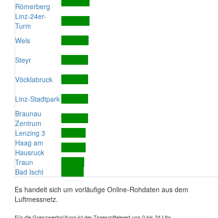
Römerberg
Linz-24er-
Turm
Wels
Steyr
Vöcklabruck
Linz-Stadtpark
Braunau
Zentrum
Lenzing 3
Haag am
Hausruck
Traun
Bad Ischl
Es handelt sich um vorläufige Online-Rohdaten aus dem
Luftmessnetz.
Für die Grenzwertprüfung ist der Tagesmittelwert von 0 bis 24 Uhr