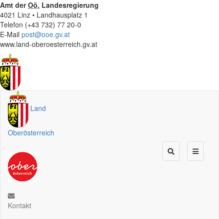
Amt der
Oö.
Landesregierung
4021 Linz • Landhausplatz 1
Telefon (+43 732) 77 20-0
E-Mail
post@ooe.gv.at
www.land-oberoesterreich.gv.at
Land
Oberösterreich
Kontakt