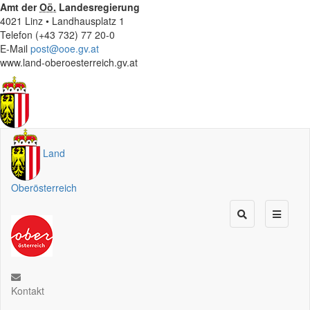
Amt der
Oö.
Landesregierung
4021 Linz • Landhausplatz 1
Telefon (+43 732) 77 20-0
E-Mail
post@ooe.gv.at
www.land-oberoesterreich.gv.at
Land
Oberösterreich
Kontakt