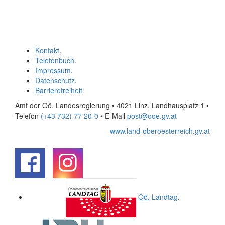
Kontakt
.
Telefonbuch
.
Impressum
.
Datenschutz
.
Barrierefreiheit
.
Amt der Oö. Landesregierung • 4021 Linz, Landhausplatz 1
•
Telefon
(+43 732) 77 20-0
• E-Mail
post@ooe.gv.at
www.land-oberoesterreich.gv.at
.
.
Oö.
Landtag
.