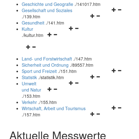
und
Geschichte und Geografie
.
/141017.htm
schließen
Navigationsm
Gesellschaft und Soziales
Navigationsmenü
öffnen
.
/139.htm
öffnen
und
Gesundheit
.
/141.htm
Navigationsmenü
und
schließen
Kultur
Navigationsmenü
öffnen
schließen
.
/kultur.htm
öffnen
und
Navigationsmenü
und
schließen
öffnen
schließen
Land- und Forstwirtschaft
.
/147.htm
und
Sicherheit und Ordnung
.
/89557.htm
schließen
Navigationsm
Sport und Freizeit
.
/151.htm
Navigationsmenü
öffnen
Statistik
.
/statistik.htm
Navigationsmenü
öffnen
und
Umwelt
Navigationsmenü
öffnen
und
schließen
und Natur
öffnen
und
schließen
.
/153.htm
und
schließen
Verkehr
.
/155.htm
schließen
Navigationsm
Wirtschaft, Arbeit und Tourismus
Navigationsmenü
öffnen
.
/157.htm
öffnen
und
und
schließen
Aktuelle Messwerte
schließen