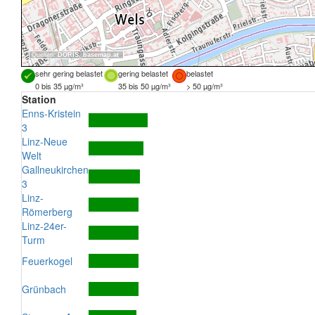
Quellen:
DORIS
,
basemap.at
sehr gering belastet
gering belastet
belastet
0 bis 35 µg/m³
35 bis 50 µg/m³
> 50 µg/m³
Station
Enns-Kristein
3
Linz-Neue
Welt
Gallneukirchen
3
Linz-
Römerberg
Linz-24er-
Turm
Feuerkogel
Grünbach