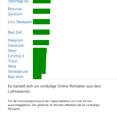
Steyregg-Au
Braunau
Zentrum
Linz-Stadtpark
Bad Zell
Haag am
Hausruck
Steyr
Lenzing 3
Traun
Wels
Vöcklabruck
Bad Ischl
Es handelt sich um vorläufige Online-Rohdaten aus dem
Luftmessnetz.
Für die Grenzwertprüfung ist der Tagesmittelwert von 0 bis 24 Uhr
ausschlaggebend. Der gleitende 24-Stunden Mittelwert gilt als vorläufiger
Richtwert.