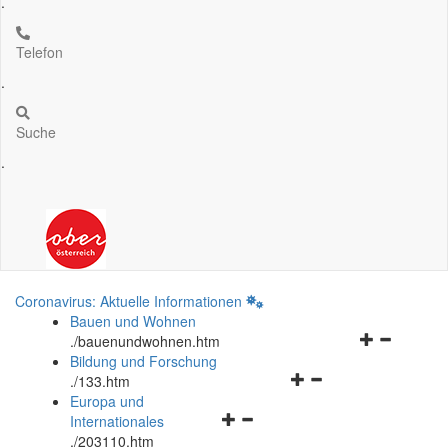
.
Telefon
.
Suche
.
Coronavirus: Aktuelle Informationen
Bauen und Wohnen
Navigationsm
.
/bauenundwohnen.htm
öffnen
Bildung und Forschung
Navigationsmenü
und
.
/133.htm
öffnen
schließen
Europa und
Navigationsmenü
und
Internationales
öffnen
schließen
.
/203110.htm