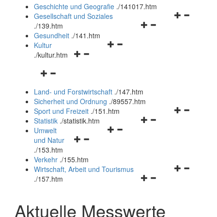
und
Geschichte und Geografie
.
/141017.htm
schließen
Navigationsm
Gesellschaft und Soziales
Navigationsmenü
öffnen
.
/139.htm
öffnen
und
Gesundheit
.
/141.htm
Navigationsmenü
und
schließen
Kultur
Navigationsmenü
öffnen
schließen
.
/kultur.htm
öffnen
und
Navigationsmenü
und
schließen
öffnen
schließen
Land- und Forstwirtschaft
.
/147.htm
und
Sicherheit und Ordnung
.
/89557.htm
schließen
Navigationsm
Sport und Freizeit
.
/151.htm
Navigationsmenü
öffnen
Statistik
.
/statistik.htm
Navigationsmenü
öffnen
und
Umwelt
Navigationsmenü
öffnen
und
schließen
und Natur
öffnen
und
schließen
.
/153.htm
und
schließen
Verkehr
.
/155.htm
schließen
Navigationsm
Wirtschaft, Arbeit und Tourismus
Navigationsmenü
öffnen
.
/157.htm
öffnen
und
und
schließen
Aktuelle Messwerte
schließen