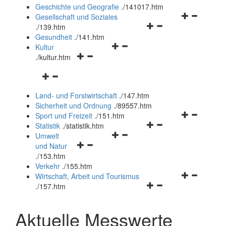
und
Geschichte und Geografie
.
/141017.htm
schließen
Navigationsm
Gesellschaft und Soziales
Navigationsmenü
öffnen
.
/139.htm
öffnen
und
Gesundheit
.
/141.htm
Navigationsmenü
und
schließen
Kultur
Navigationsmenü
öffnen
schließen
.
/kultur.htm
öffnen
und
Navigationsmenü
und
schließen
öffnen
schließen
Land- und Forstwirtschaft
.
/147.htm
und
Sicherheit und Ordnung
.
/89557.htm
schließen
Navigationsm
Sport und Freizeit
.
/151.htm
Navigationsmenü
öffnen
Statistik
.
/statistik.htm
Navigationsmenü
öffnen
und
Umwelt
Navigationsmenü
öffnen
und
schließen
und Natur
öffnen
und
schließen
.
/153.htm
und
schließen
Verkehr
.
/155.htm
schließen
Navigationsm
Wirtschaft, Arbeit und Tourismus
Navigationsmenü
öffnen
.
/157.htm
öffnen
und
und
schließen
Aktuelle Messwerte
schließen