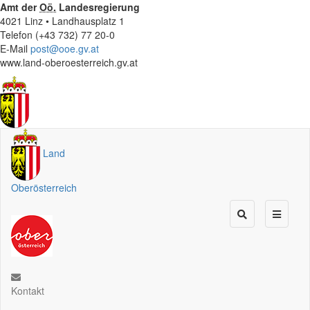
Amt der
Oö.
Landesregierung
4021 Linz • Landhausplatz 1
Telefon (+43 732) 77 20-0
E-Mail
post@ooe.gv.at
www.land-oberoesterreich.gv.at
Land
Oberösterreich
Kontakt