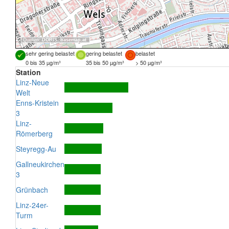
Quellen:
DORIS
,
basemap.at
sehr gering belastet
gering belastet
belastet
0 bis 35 µg/m³
35 bis 50 µg/m³
> 50 µg/m³
Station
Linz-Neue
Welt
Enns-Kristein
3
Linz-
Römerberg
Steyregg-Au
Gallneukirchen
3
Grünbach
Linz-24er-
Turm