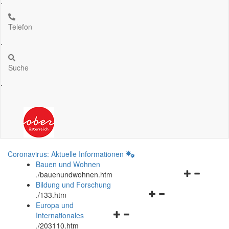
.
Telefon
.
Suche
.
Coronavirus: Aktuelle Informationen
Bauen und Wohnen
Navigationsm
.
/bauenundwohnen.htm
öffnen
Bildung und Forschung
Navigationsmenü
und
.
/133.htm
öffnen
schließen
Europa und
Navigationsmenü
und
Internationales
öffnen
schließen
.
/203110.htm