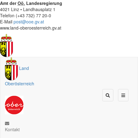
Amt der
Oö.
Landesregierung
4021 Linz • Landhausplatz 1
Telefon (+43 732) 77 20-0
E-Mail
post@ooe.gv.at
www.land-oberoesterreich.gv.at
Land
Oberösterreich
Kontakt