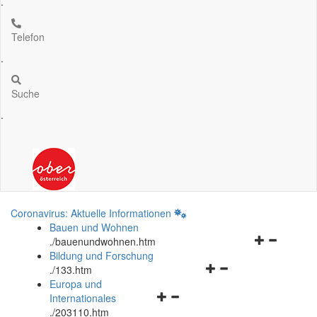
.
Telefon
.
Suche
.
Coronavirus: Aktuelle Informationen
Bauen und Wohnen
Navigationsm
.
/bauenundwohnen.htm
öffnen
Bildung und Forschung
Navigationsmenü
und
.
/133.htm
öffnen
schließen
Europa und
Navigationsmenü
und
Internationales
öffnen
schließen
.
/203110.htm