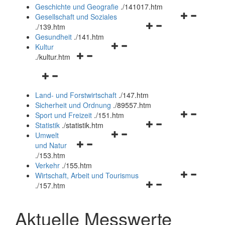
und
Geschichte und Geografie
.
/141017.htm
schließen
Navigationsm
Gesellschaft und Soziales
Navigationsmenü
öffnen
.
/139.htm
öffnen
und
Gesundheit
.
/141.htm
Navigationsmenü
und
schließen
Kultur
Navigationsmenü
öffnen
schließen
.
/kultur.htm
öffnen
und
Navigationsmenü
und
schließen
öffnen
schließen
Land- und Forstwirtschaft
.
/147.htm
und
Sicherheit und Ordnung
.
/89557.htm
schließen
Navigationsm
Sport und Freizeit
.
/151.htm
Navigationsmenü
öffnen
Statistik
.
/statistik.htm
Navigationsmenü
öffnen
und
Umwelt
Navigationsmenü
öffnen
und
schließen
und Natur
öffnen
und
schließen
.
/153.htm
und
schließen
Verkehr
.
/155.htm
schließen
Navigationsm
Wirtschaft, Arbeit und Tourismus
Navigationsmenü
öffnen
.
/157.htm
öffnen
und
und
schließen
Aktuelle Messwerte
schließen