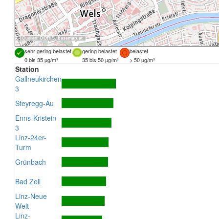
Quellen:
DORIS
,
basemap.at
sehr gering belastet
gering belastet
belastet
0 bis 35 µg/m³
35 bis 50 µg/m³
> 50 µg/m³
Station
Gallneukirchen
3
Steyregg-Au
Enns-Kristein
3
Linz-24er-
Turm
Grünbach
Bad Zell
Linz-Neue
Welt
Linz-