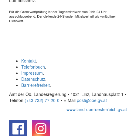
Luftmessnetz.
Für die Grenzwertprüfung ist der Tagesmittelwert von 0 bis 24 Uhr
ausschlaggebend. Der gleitende 24-Stunden Mittelwert gilt als vorläufiger
Richtwert.
Kontakt
.
Telefonbuch
.
Impressum
.
Datenschutz
.
Barrierefreiheit
.
Amt der Oö. Landesregierung • 4021 Linz, Landhausplatz 1
•
Telefon
(+43 732) 77 20-0
• E-Mail
post@ooe.gv.at
www.land-oberoesterreich.gv.at