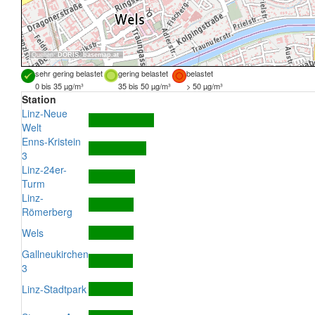
Quellen:
DORIS
,
basemap.at
sehr gering belastet
gering belastet
belastet
0 bis 35 µg/m³
35 bis 50 µg/m³
> 50 µg/m³
Station
Linz-Neue
Welt
Enns-Kristein
3
Linz-24er-
Turm
Linz-
Römerberg
Wels
Gallneukirchen
3
Linz-Stadtpark