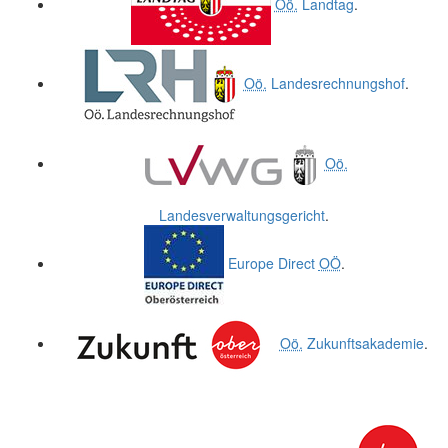
Oö.
Landtag
.
Oö.
Landesrechnungshof
.
Oö.
Landesverwaltungsgericht
.
Europe Direct
OÖ
.
Oö.
Zukunftsakademie
.