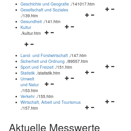
und
Geschichte und Geografie
.
/141017.htm
schließen
Navigationsm
Gesellschaft und Soziales
Navigationsmenü
öffnen
.
/139.htm
öffnen
und
Gesundheit
.
/141.htm
Navigationsmenü
und
schließen
Kultur
Navigationsmenü
öffnen
schließen
.
/kultur.htm
öffnen
und
Navigationsmenü
und
schließen
öffnen
schließen
Land- und Forstwirtschaft
.
/147.htm
und
Sicherheit und Ordnung
.
/89557.htm
schließen
Navigationsm
Sport und Freizeit
.
/151.htm
Navigationsmenü
öffnen
Statistik
.
/statistik.htm
Navigationsmenü
öffnen
und
Umwelt
Navigationsmenü
öffnen
und
schließen
und Natur
öffnen
und
schließen
.
/153.htm
und
schließen
Verkehr
.
/155.htm
schließen
Navigationsm
Wirtschaft, Arbeit und Tourismus
Navigationsmenü
öffnen
.
/157.htm
öffnen
und
und
schließen
Aktuelle Messwerte
schließen