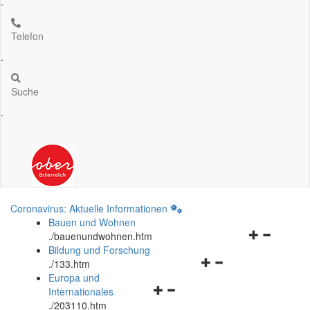
.
Telefon
.
Suche
.
Coronavirus: Aktuelle Informationen
Bauen und Wohnen
Navigationsm
.
/bauenundwohnen.htm
öffnen
Bildung und Forschung
Navigationsmenü
und
.
/133.htm
öffnen
schließen
Europa und
Navigationsmenü
und
Internationales
öffnen
schließen
.
/203110.htm