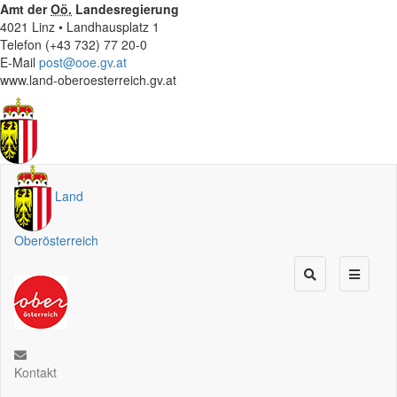
Amt der
Oö.
Landesregierung
4021 Linz • Landhausplatz 1
Telefon (+43 732) 77 20-0
E-Mail
post@ooe.gv.at
www.land-oberoesterreich.gv.at
Land
Oberösterreich
Kontakt