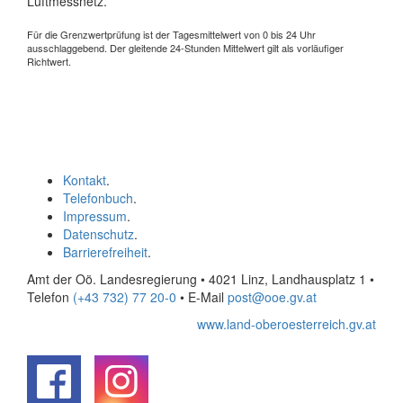
Luftmessnetz.
Für die Grenzwertprüfung ist der Tagesmittelwert von 0 bis 24 Uhr
ausschlaggebend. Der gleitende 24-Stunden Mittelwert gilt als vorläufiger
Richtwert.
Kontakt
.
Telefonbuch
.
Impressum
.
Datenschutz
.
Barrierefreiheit
.
Amt der Oö. Landesregierung • 4021 Linz, Landhausplatz 1
•
Telefon
(+43 732) 77 20-0
• E-Mail
post@ooe.gv.at
www.land-oberoesterreich.gv.at