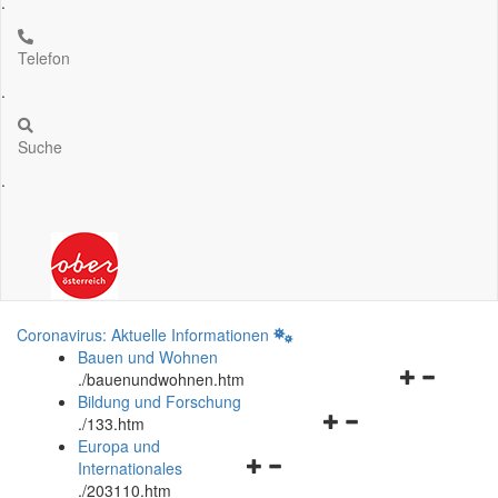
.
Telefon
.
Suche
.
Coronavirus: Aktuelle Informationen
Bauen und Wohnen
Navigationsm
.
/bauenundwohnen.htm
öffnen
Bildung und Forschung
Navigationsmenü
und
.
/133.htm
öffnen
schließen
Europa und
Navigationsmenü
und
Internationales
öffnen
schließen
.
/203110.htm