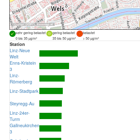
Quellen:
DORIS
,
basemap.at
sehr gering belastet
gering belastet
belastet
0 bis 35 µg/m³
35 bis 50 µg/m³
> 50 µg/m³
Station
Linz-Neue
Welt
Enns-Kristein
3
Linz-
Römerberg
Linz-Stadtpark
Steyregg-Au
Linz-24er-
Turm
Gallneukirchen
3