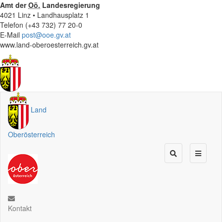
Amt der
Oö.
Landesregierung
4021 Linz • Landhausplatz 1
Telefon (+43 732) 77 20-0
E-Mail
post@ooe.gv.at
www.land-oberoesterreich.gv.at
Land
Oberösterreich
Kontakt