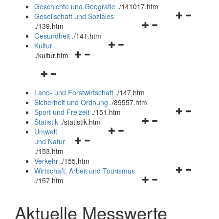
und
Geschichte und Geografie
.
/141017.htm
schließen
Navigationsm
Gesellschaft und Soziales
Navigationsmenü
öffnen
.
/139.htm
öffnen
und
Gesundheit
.
/141.htm
Navigationsmenü
und
schließen
Kultur
Navigationsmenü
öffnen
schließen
.
/kultur.htm
öffnen
und
Navigationsmenü
und
schließen
öffnen
schließen
Land- und Forstwirtschaft
.
/147.htm
und
Sicherheit und Ordnung
.
/89557.htm
schließen
Navigationsm
Sport und Freizeit
.
/151.htm
Navigationsmenü
öffnen
Statistik
.
/statistik.htm
Navigationsmenü
öffnen
und
Umwelt
Navigationsmenü
öffnen
und
schließen
und Natur
öffnen
und
schließen
.
/153.htm
und
schließen
Verkehr
.
/155.htm
schließen
Navigationsm
Wirtschaft, Arbeit und Tourismus
Navigationsmenü
öffnen
.
/157.htm
öffnen
und
und
schließen
Aktuelle Messwerte
schließen