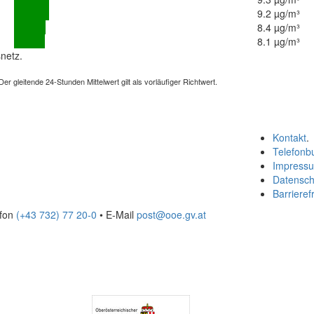
9.2 µg/m³
8.4 µg/m³
8.1 µg/m³
netz.
 gleitende 24-Stunden Mittelwert gilt als vorläufiger Richtwert.
Kontakt
.
Telefonb
Impress
Datensch
Barrierefr
efon
(+43 732) 77 20-0
• E-Mail
post@ooe.gv.at