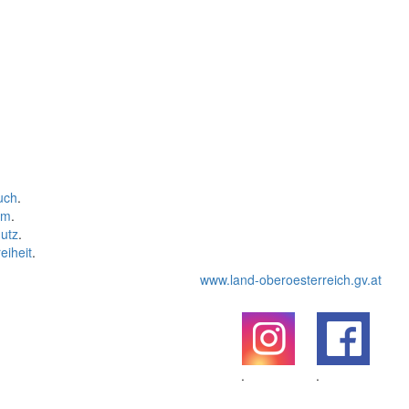
uch
.
um
.
utz
.
eiheit
.
www.land-oberoesterreich.gv.at
.
.