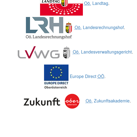
Oö.
Landtag
.
Oö.
Landesrechnungshof
.
Oö.
Landesverwaltungsgericht
.
Europe Direct
OÖ
.
Oö.
Zukunftsakademie
.