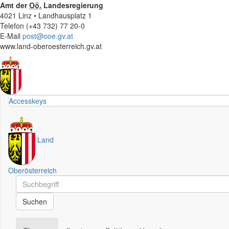
Amt der
Oö.
Landesregierung
4021 Linz • Landhausplatz 1
Telefon (+43 732) 77 20-0
E-Mail
post@ooe.gv.at
www.land-oberoesterreich.gv.at
Accesskeys
Land
Oberösterreich
Schnellsuche
Schnellsuche
Suchen