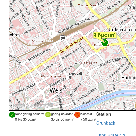
Quellen:
DORIS
,
basemap.at
Station
sehr gering belastet
gering belastet
belastet
0 bis 35 µg/m³
35 bis 50 µg/m³
> 50 µg/m³
Grünbach
Enns-Kristein 3