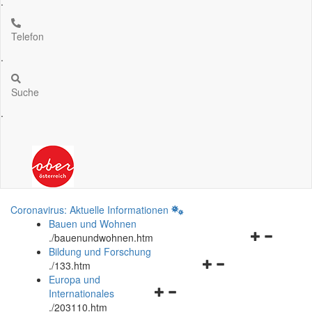
.
Telefon
.
Suche
.
Coronavirus: Aktuelle Informationen
Bauen und Wohnen
Navigationsm
.
/bauenundwohnen.htm
öffnen
Bildung und Forschung
Navigationsmenü
und
.
/133.htm
öffnen
schließen
Europa und
Navigationsmenü
und
Internationales
öffnen
schließen
.
/203110.htm