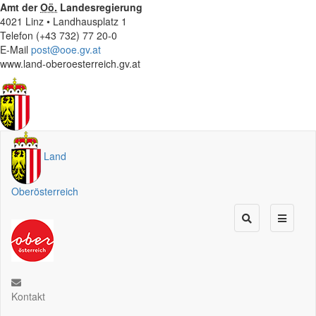
Amt der
Oö.
Landesregierung
4021 Linz • Landhausplatz 1
Telefon (+43 732) 77 20-0
E-Mail
post@ooe.gv.at
www.land-oberoesterreich.gv.at
Land
Oberösterreich
Kontakt