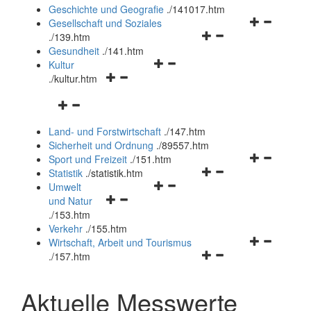
und
Geschichte und Geografie
.
/141017.htm
schließen
Navigationsm
Gesellschaft und Soziales
Navigationsmenü
öffnen
.
/139.htm
öffnen
und
Gesundheit
.
/141.htm
Navigationsmenü
und
schließen
Kultur
Navigationsmenü
öffnen
schließen
.
/kultur.htm
öffnen
und
Navigationsmenü
und
schließen
öffnen
schließen
Land- und Forstwirtschaft
.
/147.htm
und
Sicherheit und Ordnung
.
/89557.htm
schließen
Navigationsm
Sport und Freizeit
.
/151.htm
Navigationsmenü
öffnen
Statistik
.
/statistik.htm
Navigationsmenü
öffnen
und
Umwelt
Navigationsmenü
öffnen
und
schließen
und Natur
öffnen
und
schließen
.
/153.htm
und
schließen
Verkehr
.
/155.htm
schließen
Navigationsm
Wirtschaft, Arbeit und Tourismus
Navigationsmenü
öffnen
.
/157.htm
öffnen
und
und
schließen
Aktuelle Messwerte
schließen