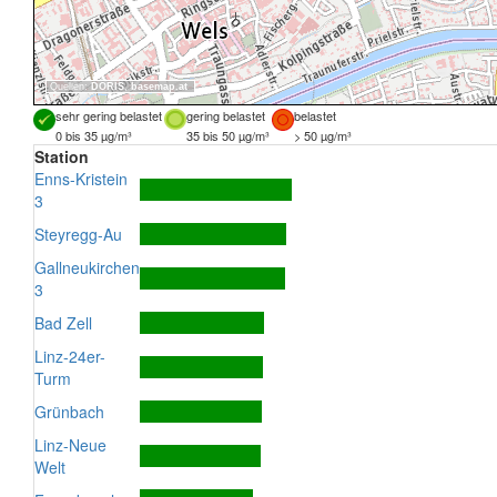
Quellen:
DORIS
,
basemap.at
sehr gering belastet
gering belastet
belastet
0 bis 35 µg/m³
35 bis 50 µg/m³
> 50 µg/m³
Station
Enns-Kristein
3
Steyregg-Au
Gallneukirchen
3
Bad Zell
Linz-24er-
Turm
Grünbach
Linz-Neue
Welt