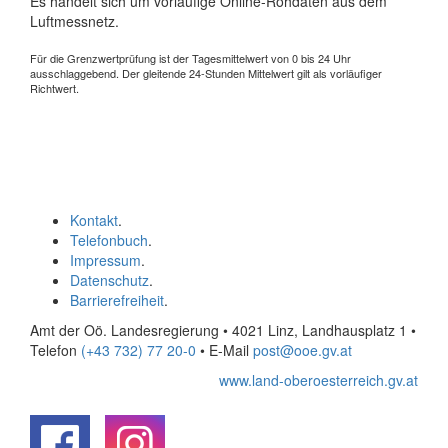
Es handelt sich um vorläufige Online-Rohdaten aus dem
Luftmessnetz.
Für die Grenzwertprüfung ist der Tagesmittelwert von 0 bis 24 Uhr
ausschlaggebend. Der gleitende 24-Stunden Mittelwert gilt als vorläufiger
Richtwert.
Kontakt
.
Telefonbuch
.
Impressum
.
Datenschutz
.
Barrierefreiheit
.
Amt der Oö. Landesregierung • 4021 Linz, Landhausplatz 1
•
Telefon
(+43 732) 77 20-0
• E-Mail
post@ooe.gv.at
www.land-oberoesterreich.gv.at