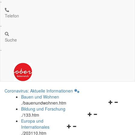
.
Telefon
.
Suche
.
Coronavirus: Aktuelle Informationen
Bauen und Wohnen
Navigationsm
.
/bauenundwohnen.htm
öffnen
Bildung und Forschung
Navigationsmenü
und
.
/133.htm
öffnen
schließen
Europa und
Navigationsmenü
und
Internationales
öffnen
schließen
.
/203110.htm