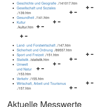
und
Geschichte und Geografie
.
/141017.htm
schließen
Navigationsm
Gesellschaft und Soziales
Navigationsmenü
öffnen
.
/139.htm
öffnen
und
Gesundheit
.
/141.htm
Navigationsmenü
und
schließen
Kultur
Navigationsmenü
öffnen
schließen
.
/kultur.htm
öffnen
und
Navigationsmenü
und
schließen
öffnen
schließen
Land- und Forstwirtschaft
.
/147.htm
und
Sicherheit und Ordnung
.
/89557.htm
schließen
Navigationsm
Sport und Freizeit
.
/151.htm
Navigationsmenü
öffnen
Statistik
.
/statistik.htm
Navigationsmenü
öffnen
und
Umwelt
Navigationsmenü
öffnen
und
schließen
und Natur
öffnen
und
schließen
.
/153.htm
und
schließen
Verkehr
.
/155.htm
schließen
Navigationsm
Wirtschaft, Arbeit und Tourismus
Navigationsmenü
öffnen
.
/157.htm
öffnen
und
und
schließen
Aktuelle Messwerte
schließen