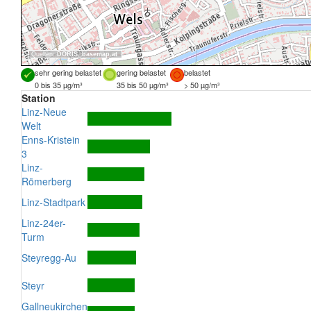
Quellen:
DORIS
,
basemap.at
sehr gering belastet
gering belastet
belastet
0 bis 35 µg/m³
35 bis 50 µg/m³
> 50 µg/m³
Station
Linz-Neue
Welt
Enns-Kristein
3
Linz-
Römerberg
Linz-Stadtpark
Linz-24er-
Turm
Steyregg-Au
Steyr
Gallneukirchen