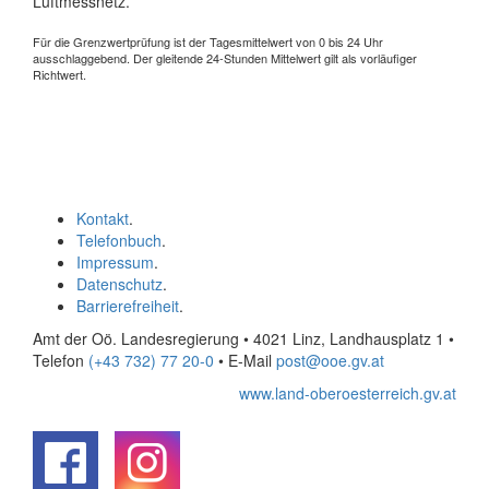
Luftmessnetz.
Für die Grenzwertprüfung ist der Tagesmittelwert von 0 bis 24 Uhr
ausschlaggebend. Der gleitende 24-Stunden Mittelwert gilt als vorläufiger
Richtwert.
Kontakt
.
Telefonbuch
.
Impressum
.
Datenschutz
.
Barrierefreiheit
.
Amt der Oö. Landesregierung • 4021 Linz, Landhausplatz 1
•
Telefon
(+43 732) 77 20-0
• E-Mail
post@ooe.gv.at
www.land-oberoesterreich.gv.at