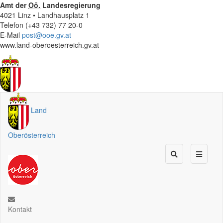
Amt der
Oö.
Landesregierung
4021 Linz • Landhausplatz 1
Telefon (+43 732) 77 20-0
E-Mail
post@ooe.gv.at
www.land-oberoesterreich.gv.at
Land
Oberösterreich
Kontakt