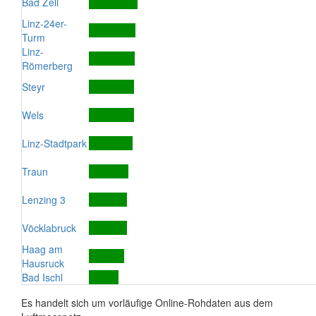
Bad Zell
Linz-24er-
Turm
Linz-
Römerberg
Steyr
Wels
Linz-Stadtpark
Traun
Lenzing 3
Vöcklabruck
Haag am
Hausruck
Bad Ischl
Es handelt sich um vorläufige Online-Rohdaten aus dem