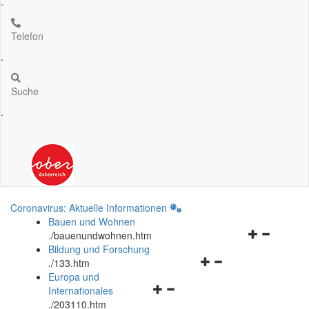
.
Telefon
.
Suche
.
Coronavirus: Aktuelle Informationen
Bauen und Wohnen
Navigationsm
.
/bauenundwohnen.htm
öffnen
Bildung und Forschung
Navigationsmenü
und
.
/133.htm
öffnen
schließen
Europa und
Navigationsmenü
und
Internationales
öffnen
schließen
.
/203110.htm