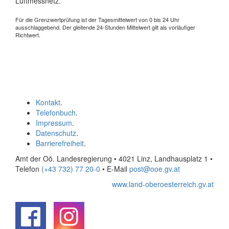
Luftmessnetz.
Für die Grenzwertprüfung ist der Tagesmittelwert von 0 bis 24 Uhr
ausschlaggebend. Der gleitende 24-Stunden Mittelwert gilt als vorläufiger
Richtwert.
Kontakt
.
Telefonbuch
.
Impressum
.
Datenschutz
.
Barrierefreiheit
.
Amt der Oö. Landesregierung • 4021 Linz, Landhausplatz 1
•
Telefon
(+43 732) 77 20-0
• E-Mail
post@ooe.gv.at
www.land-oberoesterreich.gv.at