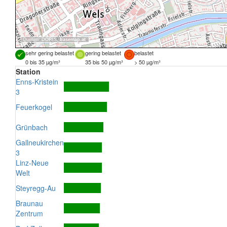
Quellen:
DORIS
,
basemap.at
sehr gering belastet
gering belastet
belastet
0 bis 35 µg/m³
35 bis 50 µg/m³
> 50 µg/m³
Station
Enns-Kristein
3
Feuerkogel
Grünbach
Gallneukirchen
3
Linz-Neue
Welt
Steyregg-Au
Braunau
Zentrum