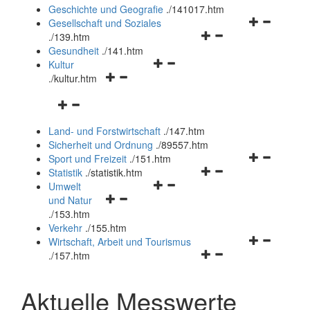
und
Geschichte und Geografie
.
/141017.htm
schließen
Navigationsm
Gesellschaft und Soziales
Navigationsmenü
öffnen
.
/139.htm
öffnen
und
Gesundheit
.
/141.htm
Navigationsmenü
und
schließen
Kultur
Navigationsmenü
öffnen
schließen
.
/kultur.htm
öffnen
und
Navigationsmenü
und
schließen
öffnen
schließen
Land- und Forstwirtschaft
.
/147.htm
und
Sicherheit und Ordnung
.
/89557.htm
schließen
Navigationsm
Sport und Freizeit
.
/151.htm
Navigationsmenü
öffnen
Statistik
.
/statistik.htm
Navigationsmenü
öffnen
und
Umwelt
Navigationsmenü
öffnen
und
schließen
und Natur
öffnen
und
schließen
.
/153.htm
und
schließen
Verkehr
.
/155.htm
schließen
Navigationsm
Wirtschaft, Arbeit und Tourismus
Navigationsmenü
öffnen
.
/157.htm
öffnen
und
und
schließen
Aktuelle Messwerte
schließen