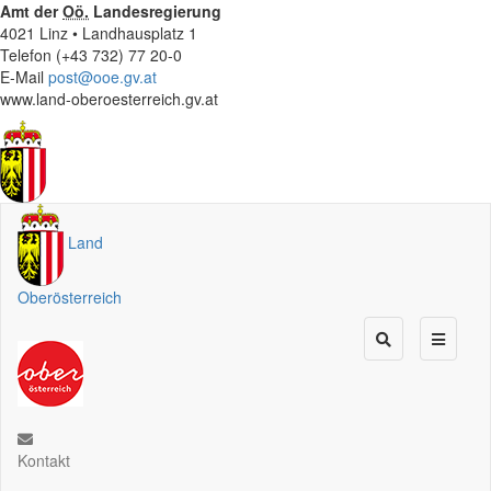
Amt der
Oö.
Landesregierung
4021 Linz • Landhausplatz 1
Telefon (+43 732) 77 20-0
E-Mail
post@ooe.gv.at
www.land-oberoesterreich.gv.at
Land
Oberösterreich
Kontakt