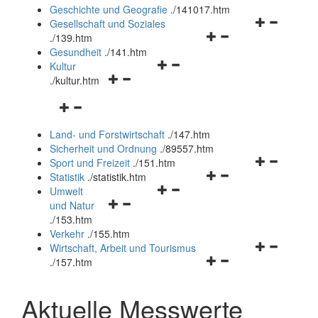
und
Geschichte und Geografie
.
/141017.htm
schließen
Navigationsm
Gesellschaft und Soziales
Navigationsmenü
öffnen
.
/139.htm
öffnen
und
Gesundheit
.
/141.htm
Navigationsmenü
und
schließen
Kultur
Navigationsmenü
öffnen
schließen
.
/kultur.htm
öffnen
und
Navigationsmenü
und
schließen
öffnen
schließen
Land- und Forstwirtschaft
.
/147.htm
und
Sicherheit und Ordnung
.
/89557.htm
schließen
Navigationsm
Sport und Freizeit
.
/151.htm
Navigationsmenü
öffnen
Statistik
.
/statistik.htm
Navigationsmenü
öffnen
und
Umwelt
Navigationsmenü
öffnen
und
schließen
und Natur
öffnen
und
schließen
.
/153.htm
und
schließen
Verkehr
.
/155.htm
schließen
Navigationsm
Wirtschaft, Arbeit und Tourismus
Navigationsmenü
öffnen
.
/157.htm
öffnen
und
und
schließen
Aktuelle Messwerte
schließen