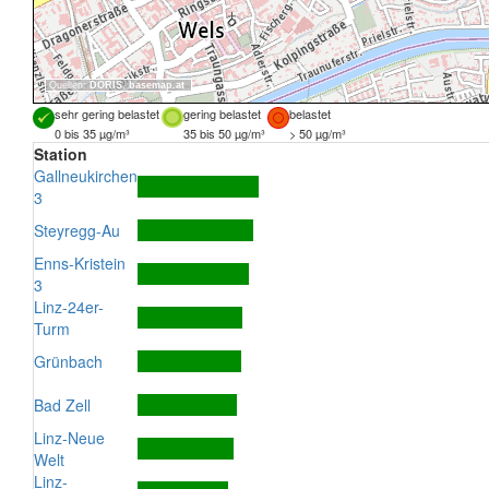
Quellen:
DORIS
,
basemap.at
sehr gering belastet
gering belastet
belastet
0 bis 35 µg/m³
35 bis 50 µg/m³
> 50 µg/m³
Station
Gallneukirchen
3
Steyregg-Au
Enns-Kristein
3
Linz-24er-
Turm
Grünbach
Bad Zell
Linz-Neue
Welt
Linz-