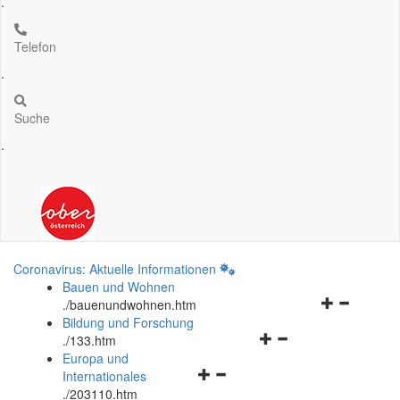
.
Telefon
.
Suche
.
Coronavirus: Aktuelle Informationen
Bauen und Wohnen
Navigationsm
.
/bauenundwohnen.htm
öffnen
Bildung und Forschung
Navigationsmenü
und
.
/133.htm
öffnen
schließen
Europa und
Navigationsmenü
und
Internationales
öffnen
schließen
.
/203110.htm