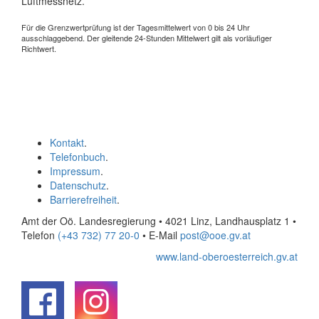
Luftmessnetz.
Für die Grenzwertprüfung ist der Tagesmittelwert von 0 bis 24 Uhr
ausschlaggebend. Der gleitende 24-Stunden Mittelwert gilt als vorläufiger
Richtwert.
Kontakt
.
Telefonbuch
.
Impressum
.
Datenschutz
.
Barrierefreiheit
.
Amt der Oö. Landesregierung • 4021 Linz, Landhausplatz 1
•
Telefon
(+43 732) 77 20-0
• E-Mail
post@ooe.gv.at
www.land-oberoesterreich.gv.at