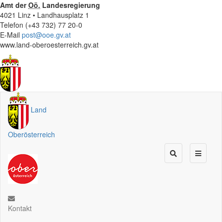
Amt der
Oö.
Landesregierung
4021 Linz • Landhausplatz 1
Telefon (+43 732) 77 20-0
E-Mail
post@ooe.gv.at
www.land-oberoesterreich.gv.at
Land
Oberösterreich
Kontakt