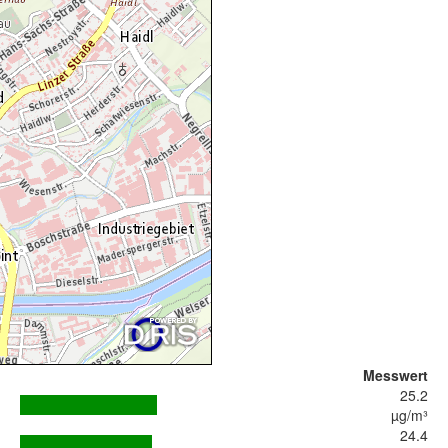
Messwert
25.2
µg/m³
24.4