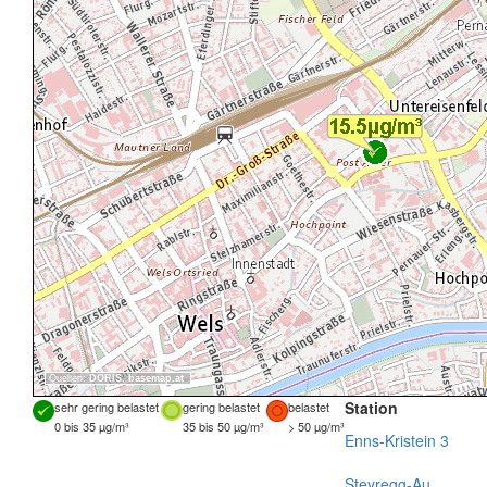
Quellen:
DORIS
,
basemap.at
Station
sehr gering belastet
gering belastet
belastet
0 bis 35 µg/m³
35 bis 50 µg/m³
> 50 µg/m³
Enns-Kristein 3
Steyregg-Au