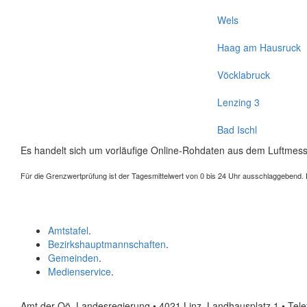
Wels
Haag am Hausruck
Vöcklabruck
Lenzing 3
Bad Ischl
Es handelt sich um vorläufige Online-Rohdaten aus dem Luftmess
Für die Grenzwertprüfung ist der Tagesmittelwert von 0 bis 24 Uhr ausschlaggebend. Der
Amtstafel
.
Bezirkshauptmannschaften
.
Gemeinden
.
Medienservice
.
Amt der Oö. Landesregierung • 4021 Linz, Landhausplatz 1
• Tel