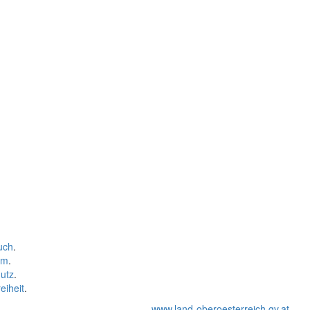
uch
.
um
.
utz
.
eiheit
.
www.land-oberoesterreich.gv.at