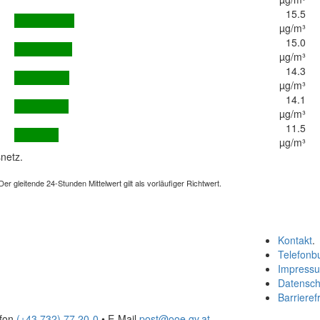
15.5
µg/m³
15.0
µg/m³
14.3
µg/m³
14.1
µg/m³
11.5
µg/m³
netz.
 gleitende 24-Stunden Mittelwert gilt als vorläufiger Richtwert.
Kontakt
.
Telefonb
Impress
Datensch
Barrierefr
efon
(+43 732) 77 20-0
• E-Mail
post@ooe.gv.at