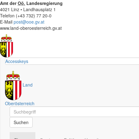
Amt der
Oö.
Landesregierung
4021 Linz • Landhausplatz 1
Telefon (+43 732) 77 20-0
E-Mail
post@ooe.gv.at
www.land-oberoesterreich.gv.at
Accesskeys
Land
Oberösterreich
Schnellsuche
Schnellsuche
Suchen