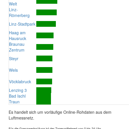
Welt
Linz-
Römerberg
Linz-Stadtpark
Haag am
Hausruck
Braunau
Zentrum
Steyr
Wels
Vöcklabruck
Lenzing 3
Bad Ischl
Traun
Es handelt sich um vorläufige Online-Rohdaten aus dem
Luftmessnetz.
Für die Grenzwertprüfung ist der Tagesmittelwert von 0 bis 24 Uhr