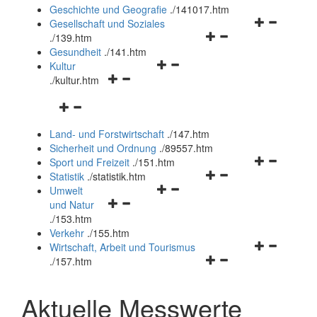
und
Geschichte und Geografie
.
/141017.htm
schließen
Navigationsm
Gesellschaft und Soziales
Navigationsmenü
öffnen
.
/139.htm
öffnen
und
Gesundheit
.
/141.htm
Navigationsmenü
und
schließen
Kultur
Navigationsmenü
öffnen
schließen
.
/kultur.htm
öffnen
und
Navigationsmenü
und
schließen
öffnen
schließen
Land- und Forstwirtschaft
.
/147.htm
und
Sicherheit und Ordnung
.
/89557.htm
schließen
Navigationsm
Sport und Freizeit
.
/151.htm
Navigationsmenü
öffnen
Statistik
.
/statistik.htm
Navigationsmenü
öffnen
und
Umwelt
Navigationsmenü
öffnen
und
schließen
und Natur
öffnen
und
schließen
.
/153.htm
und
schließen
Verkehr
.
/155.htm
schließen
Navigationsm
Wirtschaft, Arbeit und Tourismus
Navigationsmenü
öffnen
.
/157.htm
öffnen
und
und
schließen
Aktuelle Messwerte
schließen