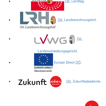
Oö.
Landtag
.
Oö.
Landesrechnungshof
.
Oö.
Landesverwaltungsgericht
.
Europe Direct
OÖ
.
Oö.
Zukunftsakademie
.