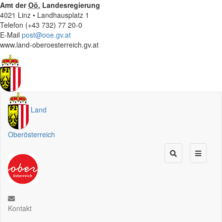
Amt der
Oö.
Landesregierung
4021 Linz • Landhausplatz 1
Telefon (+43 732) 77 20-0
E-Mail
post@ooe.gv.at
www.land-oberoesterreich.gv.at
Land
Oberösterreich
Kontakt