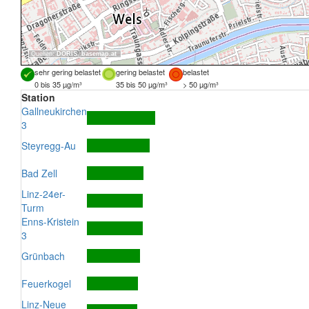
Quellen:
DORIS
,
basemap.at
sehr gering belastet
gering belastet
belastet
0 bis 35 µg/m³
35 bis 50 µg/m³
> 50 µg/m³
Station
Gallneukirchen
3
Steyregg-Au
Bad Zell
Linz-24er-
Turm
Enns-Kristein
3
Grünbach
Feuerkogel
Linz-Neue