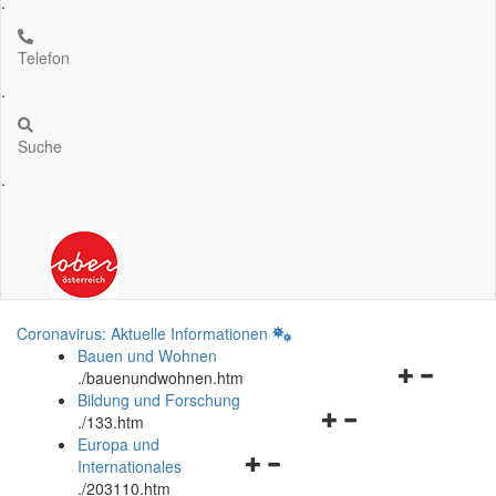
.
Telefon
.
Suche
.
Coronavirus: Aktuelle Informationen
Bauen und Wohnen
Navigationsm
.
/bauenundwohnen.htm
öffnen
Bildung und Forschung
Navigationsmenü
und
.
/133.htm
öffnen
schließen
Europa und
Navigationsmenü
und
Internationales
öffnen
schließen
.
/203110.htm