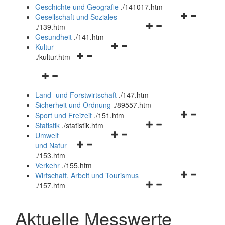
und
Geschichte und Geografie
.
/141017.htm
schließen
Navigationsm
Gesellschaft und Soziales
Navigationsmenü
öffnen
.
/139.htm
öffnen
und
Gesundheit
.
/141.htm
Navigationsmenü
und
schließen
Kultur
Navigationsmenü
öffnen
schließen
.
/kultur.htm
öffnen
und
Navigationsmenü
und
schließen
öffnen
schließen
Land- und Forstwirtschaft
.
/147.htm
und
Sicherheit und Ordnung
.
/89557.htm
schließen
Navigationsm
Sport und Freizeit
.
/151.htm
Navigationsmenü
öffnen
Statistik
.
/statistik.htm
Navigationsmenü
öffnen
und
Umwelt
Navigationsmenü
öffnen
und
schließen
und Natur
öffnen
und
schließen
.
/153.htm
und
schließen
Verkehr
.
/155.htm
schließen
Navigationsm
Wirtschaft, Arbeit und Tourismus
Navigationsmenü
öffnen
.
/157.htm
öffnen
und
und
schließen
Aktuelle Messwerte
schließen