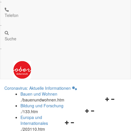
.
Telefon
.
Suche
.
Coronavirus: Aktuelle Informationen
Bauen und Wohnen
Navigationsm
.
/bauenundwohnen.htm
öffnen
Bildung und Forschung
Navigationsmenü
und
.
/133.htm
öffnen
schließen
Europa und
Navigationsmenü
und
Internationales
öffnen
schließen
.
/203110.htm