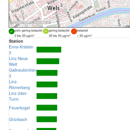
Quellen:
DORIS
,
basemap.at
sehr gering belastet
gering belastet
belastet
0 bis 35 µg/m³
35 bis 50 µg/m³
> 50 µg/m³
Station
Enns-Kristein
3
Linz-Neue
Welt
Gallneukirchen
3
Linz-
Römerberg
Linz-24er-
Turm
Feuerkogel
Grünbach