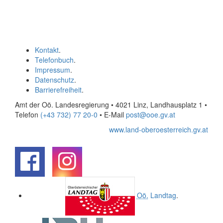
Kontakt
.
Telefonbuch
.
Impressum
.
Datenschutz
.
Barrierefreiheit
.
Amt der Oö. Landesregierung • 4021 Linz, Landhausplatz 1
•
Telefon
(+43 732) 77 20-0
• E-Mail
post@ooe.gv.at
www.land-oberoesterreich.gv.at
.
.
Oö.
Landtag
.