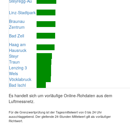
Steyregg-Au
Linz-Stadtpark
Braunau
Zentrum
Bad Zell
Haag am
Hausruck
Steyr
Traun
Lenzing 3
Wels
Vöcklabruck
Bad Ischl
Es handelt sich um vorläufige Online-Rohdaten aus dem
Luftmessnetz.
Für die Grenzwertprüfung ist der Tagesmittelwert von 0 bis 24 Uhr
ausschlaggebend. Der gleitende 24-Stunden Mittelwert gilt als vorläufiger
Richtwert.