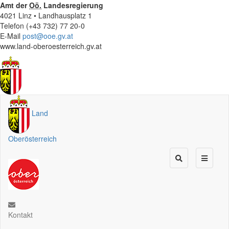
Amt der
Oö.
Landesregierung
4021 Linz • Landhausplatz 1
Telefon (+43 732) 77 20-0
E-Mail
post@ooe.gv.at
www.land-oberoesterreich.gv.at
Land
Oberösterreich
Kontakt