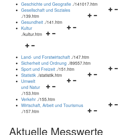
und
Geschichte und Geografie
.
/141017.htm
schließen
Navigationsm
Gesellschaft und Soziales
Navigationsmenü
öffnen
.
/139.htm
öffnen
und
Gesundheit
.
/141.htm
Navigationsmenü
und
schließen
Kultur
Navigationsmenü
öffnen
schließen
.
/kultur.htm
öffnen
und
Navigationsmenü
und
schließen
öffnen
schließen
Land- und Forstwirtschaft
.
/147.htm
und
Sicherheit und Ordnung
.
/89557.htm
schließen
Navigationsm
Sport und Freizeit
.
/151.htm
Navigationsmenü
öffnen
Statistik
.
/statistik.htm
Navigationsmenü
öffnen
und
Umwelt
Navigationsmenü
öffnen
und
schließen
und Natur
öffnen
und
schließen
.
/153.htm
und
schließen
Verkehr
.
/155.htm
schließen
Navigationsm
Wirtschaft, Arbeit und Tourismus
Navigationsmenü
öffnen
.
/157.htm
öffnen
und
und
schließen
Aktuelle Messwerte
schließen