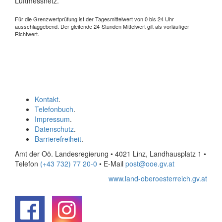
Luftmessnetz.
Für die Grenzwertprüfung ist der Tagesmittelwert von 0 bis 24 Uhr
ausschlaggebend. Der gleitende 24-Stunden Mittelwert gilt als vorläufiger
Richtwert.
Kontakt
.
Telefonbuch
.
Impressum
.
Datenschutz
.
Barrierefreiheit
.
Amt der Oö. Landesregierung • 4021 Linz, Landhausplatz 1
•
Telefon
(+43 732) 77 20-0
• E-Mail
post@ooe.gv.at
www.land-oberoesterreich.gv.at