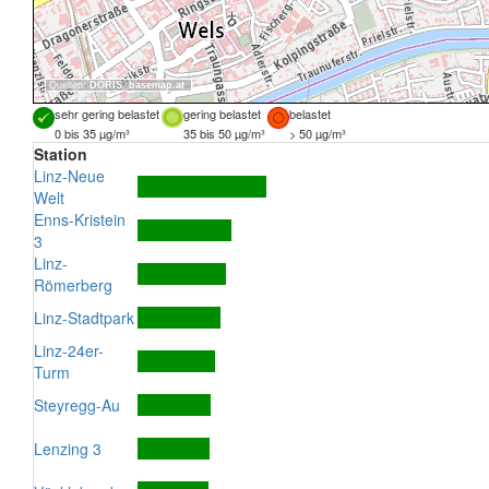
Quellen:
DORIS
,
basemap.at
sehr gering belastet
gering belastet
belastet
0 bis 35 µg/m³
35 bis 50 µg/m³
> 50 µg/m³
Station
Linz-Neue
Welt
Enns-Kristein
3
Linz-
Römerberg
Linz-Stadtpark
Linz-24er-
Turm
Steyregg-Au
Lenzing 3