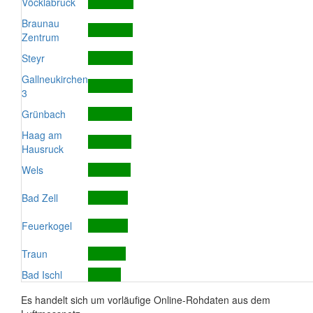
Vöcklabruck
Braunau
Zentrum
Steyr
Gallneukirchen
3
Grünbach
Haag am
Hausruck
Wels
Bad Zell
Feuerkogel
Traun
Bad Ischl
Es handelt sich um vorläufige Online-Rohdaten aus dem