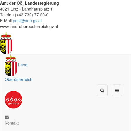
Amt der
Oö.
Landesregierung
4021 Linz • Landhausplatz 1
Telefon (+43 732) 77 20-0
E-Mail
post@ooe.gv.at
www.land-oberoesterreich.gv.at
Land
Oberösterreich
Kontakt