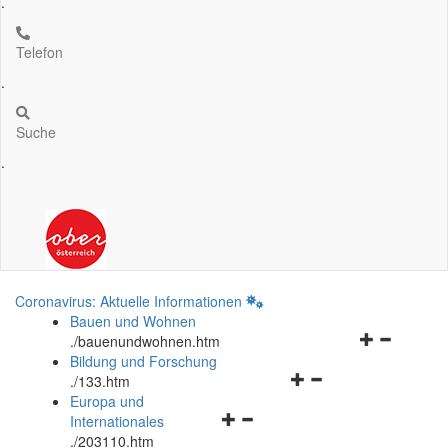
.
Telefon
.
Suche
.
Coronavirus: Aktuelle Informationen
Bauen und Wohnen
Navigationsm
.
/bauenundwohnen.htm
öffnen
Bildung und Forschung
Navigationsmenü
und
.
/133.htm
öffnen
schließen
Europa und
Navigationsmenü
und
Internationales
öffnen
schließen
.
/203110.htm