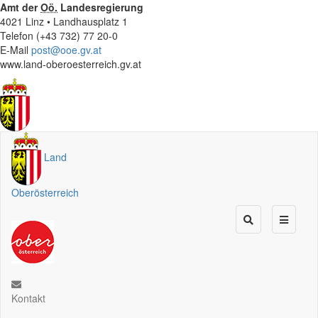
Amt der
Oö.
Landesregierung
4021 Linz • Landhausplatz 1
Telefon (+43 732) 77 20-0
E-Mail
post@ooe.gv.at
www.land-oberoesterreich.gv.at
Land
Oberösterreich
Kontakt