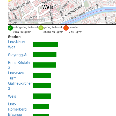
Quellen:
DORIS
,
basemap.at
sehr gering belastet
gering belastet
belastet
0 bis 35 µg/m³
35 bis 50 µg/m³
> 50 µg/m³
Station
Linz-Neue
Welt
Steyregg-Au
Enns-Kristein
3
Linz-24er-
Turm
Gallneukirchen
3
Wels
Linz-
Römerberg
Braunau