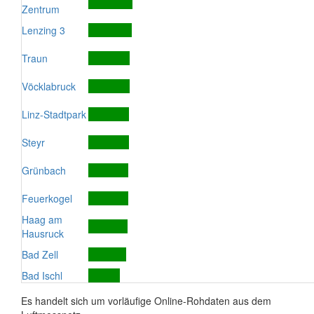
Zentrum
Lenzing 3
Traun
Vöcklabruck
Linz-Stadtpark
Steyr
Grünbach
Feuerkogel
Haag am
Hausruck
Bad Zell
Bad Ischl
Es handelt sich um vorläufige Online-Rohdaten aus dem