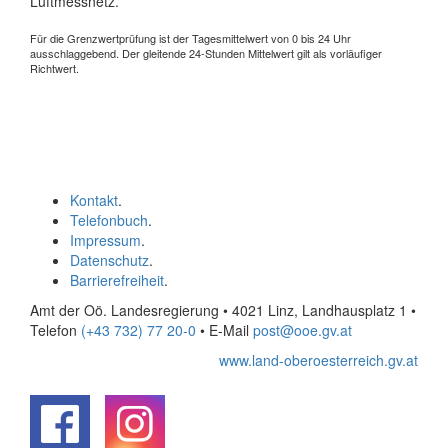
Luftmessnetz.
Für die Grenzwertprüfung ist der Tagesmittelwert von 0 bis 24 Uhr
ausschlaggebend. Der gleitende 24-Stunden Mittelwert gilt als vorläufiger
Richtwert.
Kontakt
.
Telefonbuch
.
Impressum
.
Datenschutz
.
Barrierefreiheit
.
Amt der Oö. Landesregierung • 4021 Linz, Landhausplatz 1
•
Telefon
(+43 732) 77 20-0
• E-Mail
post@ooe.gv.at
www.land-oberoesterreich.gv.at