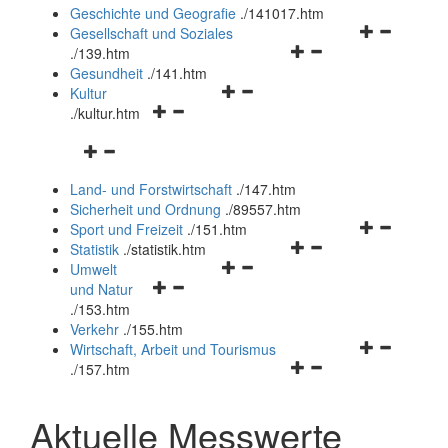
und
Geschichte und Geografie
.
/141017.htm
schließen
Navigationsm
Gesellschaft und Soziales
Navigationsmenü
öffnen
.
/139.htm
öffnen
und
Gesundheit
.
/141.htm
Navigationsmenü
und
schließen
Kultur
Navigationsmenü
öffnen
schließen
.
/kultur.htm
öffnen
und
Navigationsmenü
und
schließen
öffnen
schließen
Land- und Forstwirtschaft
.
/147.htm
und
Sicherheit und Ordnung
.
/89557.htm
schließen
Navigationsm
Sport und Freizeit
.
/151.htm
Navigationsmenü
öffnen
Statistik
.
/statistik.htm
Navigationsmenü
öffnen
und
Umwelt
Navigationsmenü
öffnen
und
schließen
und Natur
öffnen
und
schließen
.
/153.htm
und
schließen
Verkehr
.
/155.htm
schließen
Navigationsm
Wirtschaft, Arbeit und Tourismus
Navigationsmenü
öffnen
.
/157.htm
öffnen
und
und
schließen
Aktuelle Messwerte
schließen