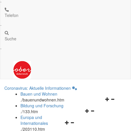
.
Telefon
.
Suche
.
Coronavirus: Aktuelle Informationen
Bauen und Wohnen
Navigationsm
.
/bauenundwohnen.htm
öffnen
Bildung und Forschung
Navigationsmenü
und
.
/133.htm
öffnen
schließen
Europa und
Navigationsmenü
und
Internationales
öffnen
schließen
.
/203110.htm