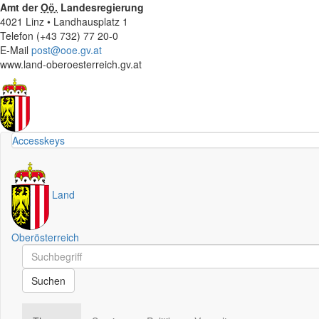
Amt der
Oö.
Landesregierung
4021 Linz • Landhausplatz 1
Telefon (+43 732) 77 20-0
E-Mail
post@ooe.gv.at
www.land-oberoesterreich.gv.at
Accesskeys
Land
Oberösterreich
Schnellsuche
Schnellsuche
Suchen