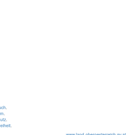
uch
.
um
.
utz
.
eiheit
.
www.land-oberoesterreich.gv.at