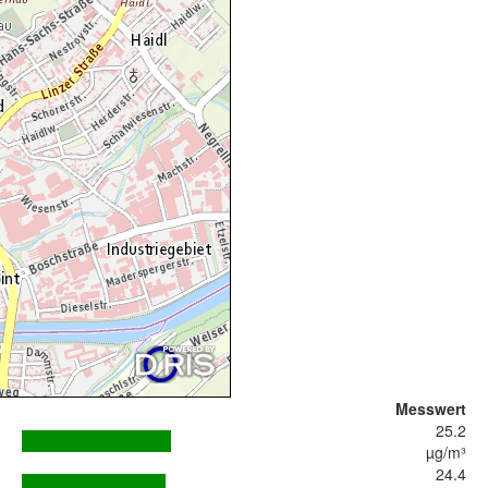
Messwert
25.2
µg/m³
24.4