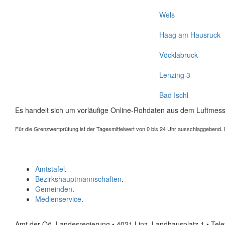
Wels
Haag am Hausruck
Vöcklabruck
Lenzing 3
Bad Ischl
Es handelt sich um vorläufige Online-Rohdaten aus dem Luftmess
Für die Grenzwertprüfung ist der Tagesmittelwert von 0 bis 24 Uhr ausschlaggebend. Der
Amtstafel
.
Bezirkshauptmannschaften
.
Gemeinden
.
Medienservice
.
Amt der Oö. Landesregierung • 4021 Linz, Landhausplatz 1
• Tel