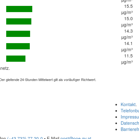
15.5
µg/m³
15.0
µg/m³
14.3
µg/m³
14.1
µg/m³
11.5
µg/m³
netz.
 gleitende 24-Stunden Mittelwert gilt als vorläufiger Richtwert.
Kontakt
.
Telefonb
Impress
Datensch
Barrierefr
efon
(+43 732) 77 20-0
• E-Mail
post@ooe.gv.at