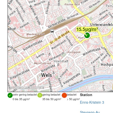
Quellen:
DORIS
,
basemap.at
Station
sehr gering belastet
gering belastet
belastet
0 bis 35 µg/m³
35 bis 50 µg/m³
> 50 µg/m³
Enns-Kristein 3
Steyregg-Au