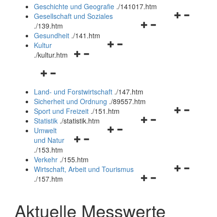
und
Geschichte und Geografie
.
/141017.htm
schließen
Navigationsm
Gesellschaft und Soziales
Navigationsmenü
öffnen
.
/139.htm
öffnen
und
Gesundheit
.
/141.htm
Navigationsmenü
und
schließen
Kultur
Navigationsmenü
öffnen
schließen
.
/kultur.htm
öffnen
und
Navigationsmenü
und
schließen
öffnen
schließen
Land- und Forstwirtschaft
.
/147.htm
und
Sicherheit und Ordnung
.
/89557.htm
schließen
Navigationsm
Sport und Freizeit
.
/151.htm
Navigationsmenü
öffnen
Statistik
.
/statistik.htm
Navigationsmenü
öffnen
und
Umwelt
Navigationsmenü
öffnen
und
schließen
und Natur
öffnen
und
schließen
.
/153.htm
und
schließen
Verkehr
.
/155.htm
schließen
Navigationsm
Wirtschaft, Arbeit und Tourismus
Navigationsmenü
öffnen
.
/157.htm
öffnen
und
und
schließen
Aktuelle Messwerte
schließen