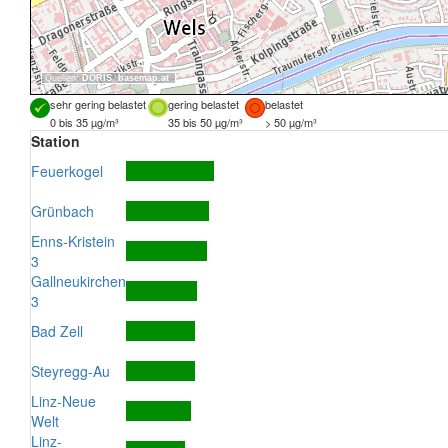
Quellen:
DORIS
,
basemap.at
sehr gering belastet
gering belastet
belastet
0 bis 35 µg/m³
35 bis 50 µg/m³
> 50 µg/m³
Station
Feuerkogel
Grünbach
Enns-Kristein
3
Gallneukirchen
3
Bad Zell
Steyregg-Au
Linz-Neue
Welt
Linz-