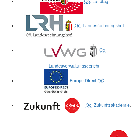
Oö.
Landtag
.
Oö.
Landesrechnungshof
.
Oö.
Landesverwaltungsgericht
.
Europe Direct
OÖ
.
Oö.
Zukunftsakademie
.