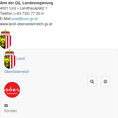
Amt der
Oö.
Landesregierung
4021 Linz • Landhausplatz 1
Telefon (+43 732) 77 20-0
E-Mail
post@ooe.gv.at
www.land-oberoesterreich.gv.at
Land
Oberösterreich
Kontakt