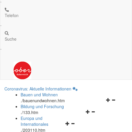
.
Telefon
.
Suche
.
Coronavirus: Aktuelle Informationen
Bauen und Wohnen
Navigationsm
.
/bauenundwohnen.htm
öffnen
Bildung und Forschung
Navigationsmenü
und
.
/133.htm
öffnen
schließen
Europa und
Navigationsmenü
und
Internationales
öffnen
schließen
.
/203110.htm