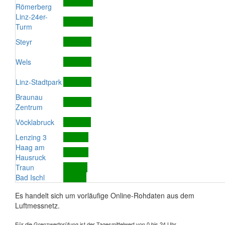
Römerberg
Linz-24er-
Turm
Steyr
Wels
Linz-Stadtpark
Braunau
Zentrum
Vöcklabruck
Lenzing 3
Haag am
Hausruck
Traun
Bad Ischl
Es handelt sich um vorläufige Online-Rohdaten aus dem
Luftmessnetz.
Für die Grenzwertprüfung ist der Tagesmittelwert von 0 bis 24 Uhr