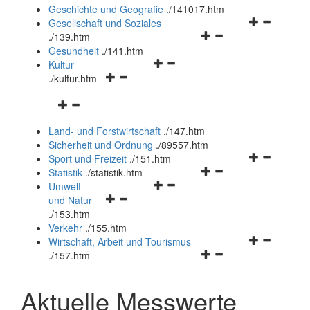
und
Geschichte und Geografie
.
/141017.htm
schließen
Navigationsm
Gesellschaft und Soziales
Navigationsmenü
öffnen
.
/139.htm
öffnen
und
Gesundheit
.
/141.htm
Navigationsmenü
und
schließen
Kultur
Navigationsmenü
öffnen
schließen
.
/kultur.htm
öffnen
und
Navigationsmenü
und
schließen
öffnen
schließen
Land- und Forstwirtschaft
.
/147.htm
und
Sicherheit und Ordnung
.
/89557.htm
schließen
Navigationsm
Sport und Freizeit
.
/151.htm
Navigationsmenü
öffnen
Statistik
.
/statistik.htm
Navigationsmenü
öffnen
und
Umwelt
Navigationsmenü
öffnen
und
schließen
und Natur
öffnen
und
schließen
.
/153.htm
und
schließen
Verkehr
.
/155.htm
schließen
Navigationsm
Wirtschaft, Arbeit und Tourismus
Navigationsmenü
öffnen
.
/157.htm
öffnen
und
und
schließen
Aktuelle Messwerte
schließen