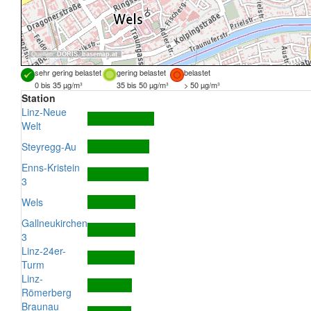
Quellen:
DORIS
,
basemap.at
sehr gering belastet
gering belastet
belastet
0 bis 35 µg/m³
35 bis 50 µg/m³
> 50 µg/m³
Station
Linz-Neue
Welt
Steyregg-Au
Enns-Kristein
3
Wels
Gallneukirchen
3
Linz-24er-
Turm
Linz-
Römerberg
Braunau