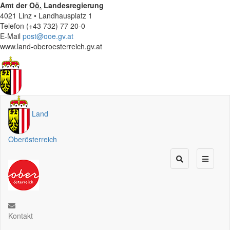
Amt der
Oö.
Landesregierung
4021 Linz • Landhausplatz 1
Telefon (+43 732) 77 20-0
E-Mail
post@ooe.gv.at
www.land-oberoesterreich.gv.at
Land
Oberösterreich
Kontakt