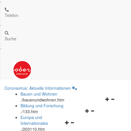
.
Telefon
.
Suche
.
Coronavirus: Aktuelle Informationen
Bauen und Wohnen
Navigationsm
.
/bauenundwohnen.htm
öffnen
Bildung und Forschung
Navigationsmenü
und
.
/133.htm
öffnen
schließen
Europa und
Navigationsmenü
und
Internationales
öffnen
schließen
.
/203110.htm