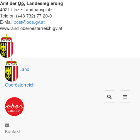
Amt der
Oö.
Landesregierung
4021 Linz • Landhausplatz 1
Telefon (+43 732) 77 20-0
E-Mail
post@ooe.gv.at
www.land-oberoesterreich.gv.at
Land
Oberösterreich
Kontakt