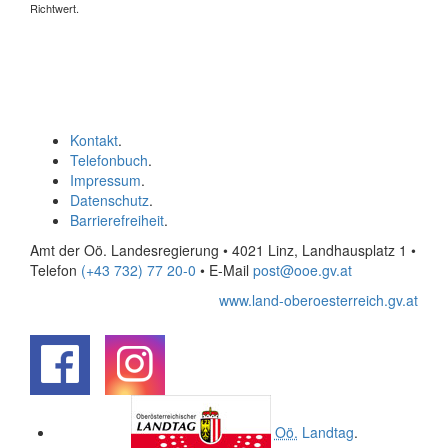
Richtwert.
Kontakt
.
Telefonbuch
.
Impressum
.
Datenschutz
.
Barrierefreiheit
.
Amt der Oö. Landesregierung • 4021 Linz, Landhausplatz 1
•
Telefon
(+43 732) 77 20-0
• E-Mail
post@ooe.gv.at
www.land-oberoesterreich.gv.at
.
.
Oö.
Landtag
.