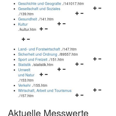
und
Geschichte und Geografie
.
/141017.htm
schließen
Navigationsm
Gesellschaft und Soziales
Navigationsmenü
öffnen
.
/139.htm
öffnen
und
Gesundheit
.
/141.htm
Navigationsmenü
und
schließen
Kultur
Navigationsmenü
öffnen
schließen
.
/kultur.htm
öffnen
und
Navigationsmenü
und
schließen
öffnen
schließen
Land- und Forstwirtschaft
.
/147.htm
und
Sicherheit und Ordnung
.
/89557.htm
schließen
Navigationsm
Sport und Freizeit
.
/151.htm
Navigationsmenü
öffnen
Statistik
.
/statistik.htm
Navigationsmenü
öffnen
und
Umwelt
Navigationsmenü
öffnen
und
schließen
und Natur
öffnen
und
schließen
.
/153.htm
und
schließen
Verkehr
.
/155.htm
schließen
Navigationsm
Wirtschaft, Arbeit und Tourismus
Navigationsmenü
öffnen
.
/157.htm
öffnen
und
und
schließen
Aktuelle Messwerte
schließen