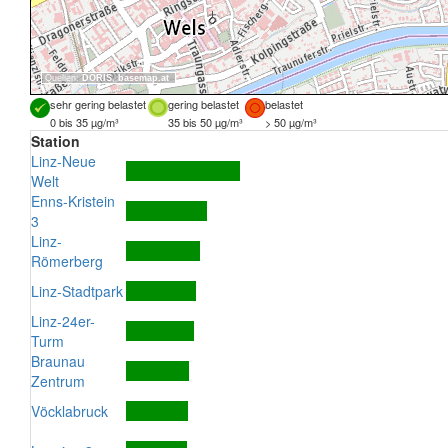
Quellen:
DORIS
,
basemap.at
sehr gering belastet
gering belastet
belastet
0 bis 35 µg/m³
35 bis 50 µg/m³
> 50 µg/m³
Station
Linz-Neue
Welt
Enns-Kristein
3
Linz-
Römerberg
Linz-Stadtpark
Linz-24er-
Turm
Braunau
Zentrum
Vöcklabruck