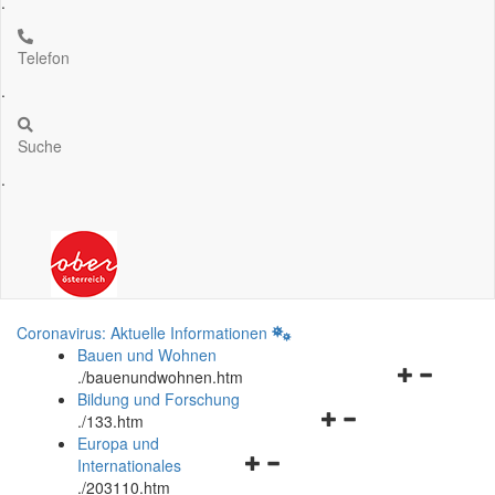
.
Telefon
.
Suche
.
Coronavirus: Aktuelle Informationen
Bauen und Wohnen
Navigationsm
.
/bauenundwohnen.htm
öffnen
Bildung und Forschung
Navigationsmenü
und
.
/133.htm
öffnen
schließen
Europa und
Navigationsmenü
und
Internationales
öffnen
schließen
.
/203110.htm