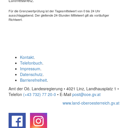
Luftmessnetz.
Für die Grenzwertprüfung ist der Tagesmittelwert von 0 bis 24 Uhr
ausschlaggebend. Der gleitende 24-Stunden Mittelwert gilt als vorläufiger
Richtwert.
Kontakt
.
Telefonbuch
.
Impressum
.
Datenschutz
.
Barrierefreiheit
.
Amt der Oö. Landesregierung • 4021 Linz, Landhausplatz 1
•
Telefon
(+43 732) 77 20-0
• E-Mail
post@ooe.gv.at
www.land-oberoesterreich.gv.at