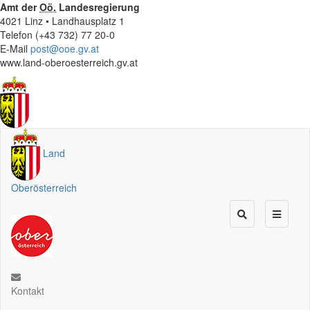
Amt der
Oö.
Landesregierung
4021 Linz • Landhausplatz 1
Telefon (+43 732) 77 20-0
E-Mail
post@ooe.gv.at
www.land-oberoesterreich.gv.at
Land
Oberösterreich
Kontakt