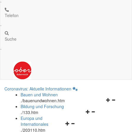
.
Telefon
.
Suche
.
Coronavirus: Aktuelle Informationen
Bauen und Wohnen
Navigationsm
.
/bauenundwohnen.htm
öffnen
Bildung und Forschung
Navigationsmenü
und
.
/133.htm
öffnen
schließen
Europa und
Navigationsmenü
und
Internationales
öffnen
schließen
.
/203110.htm