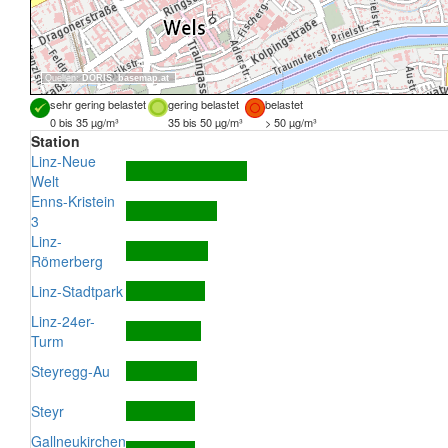
Quellen:
DORIS
,
basemap.at
sehr gering belastet
gering belastet
belastet
0 bis 35 µg/m³
35 bis 50 µg/m³
> 50 µg/m³
Station
Linz-Neue
Welt
Enns-Kristein
3
Linz-
Römerberg
Linz-Stadtpark
Linz-24er-
Turm
Steyregg-Au
Steyr
Gallneukirchen