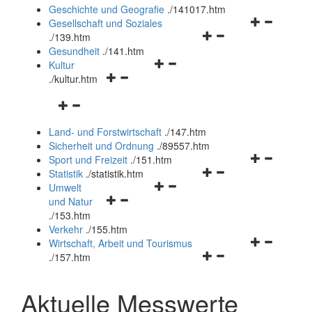
und
Geschichte und Geografie
.
/141017.htm
schließen
Navigationsm
Gesellschaft und Soziales
Navigationsmenü
öffnen
.
/139.htm
öffnen
und
Gesundheit
.
/141.htm
Navigationsmenü
und
schließen
Kultur
Navigationsmenü
öffnen
schließen
.
/kultur.htm
öffnen
und
Navigationsmenü
und
schließen
öffnen
schließen
Land- und Forstwirtschaft
.
/147.htm
und
Sicherheit und Ordnung
.
/89557.htm
schließen
Navigationsm
Sport und Freizeit
.
/151.htm
Navigationsmenü
öffnen
Statistik
.
/statistik.htm
Navigationsmenü
öffnen
und
Umwelt
Navigationsmenü
öffnen
und
schließen
und Natur
öffnen
und
schließen
.
/153.htm
und
schließen
Verkehr
.
/155.htm
schließen
Navigationsm
Wirtschaft, Arbeit und Tourismus
Navigationsmenü
öffnen
.
/157.htm
öffnen
und
und
schließen
Aktuelle Messwerte
schließen