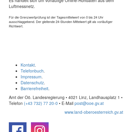
Es handelt sich um vorläufige Online-Rohdaten aus dem
Luftmessnetz.
Für die Grenzwertprüfung ist der Tagesmittelwert von 0 bis 24 Uhr
ausschlaggebend. Der gleitende 24-Stunden Mittelwert gilt als vorläufiger
Richtwert.
Kontakt
.
Telefonbuch
.
Impressum
.
Datenschutz
.
Barrierefreiheit
.
Amt der Oö. Landesregierung • 4021 Linz, Landhausplatz 1
•
Telefon
(+43 732) 77 20-0
• E-Mail
post@ooe.gv.at
www.land-oberoesterreich.gv.at