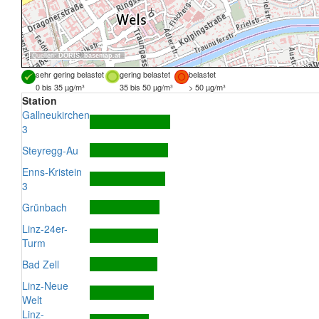
Quellen:
DORIS
,
basemap.at
sehr gering belastet
gering belastet
belastet
0 bis 35 µg/m³
35 bis 50 µg/m³
> 50 µg/m³
Station
Gallneukirchen
3
Steyregg-Au
Enns-Kristein
3
Grünbach
Linz-24er-
Turm
Bad Zell
Linz-Neue
Welt
Linz-