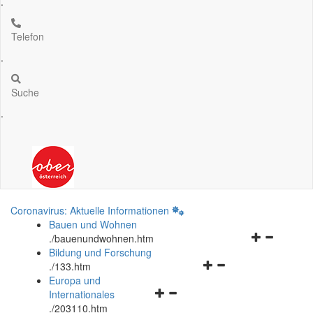
.
Telefon
.
Suche
.
Coronavirus: Aktuelle Informationen
Bauen und Wohnen
Navigationsm
.
/bauenundwohnen.htm
öffnen
Bildung und Forschung
Navigationsmenü
und
.
/133.htm
öffnen
schließen
Europa und
Navigationsmenü
und
Internationales
öffnen
schließen
.
/203110.htm