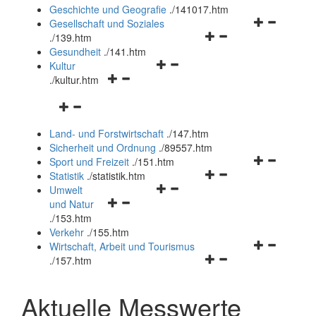
und
Geschichte und Geografie
.
/141017.htm
schließen
Navigationsm
Gesellschaft und Soziales
Navigationsmenü
öffnen
.
/139.htm
öffnen
und
Gesundheit
.
/141.htm
Navigationsmenü
und
schließen
Kultur
Navigationsmenü
öffnen
schließen
.
/kultur.htm
öffnen
und
Navigationsmenü
und
schließen
öffnen
schließen
Land- und Forstwirtschaft
.
/147.htm
und
Sicherheit und Ordnung
.
/89557.htm
schließen
Navigationsm
Sport und Freizeit
.
/151.htm
Navigationsmenü
öffnen
Statistik
.
/statistik.htm
Navigationsmenü
öffnen
und
Umwelt
Navigationsmenü
öffnen
und
schließen
und Natur
öffnen
und
schließen
.
/153.htm
und
schließen
Verkehr
.
/155.htm
schließen
Navigationsm
Wirtschaft, Arbeit und Tourismus
Navigationsmenü
öffnen
.
/157.htm
öffnen
und
und
schließen
Aktuelle Messwerte
schließen