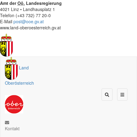
Amt der
Oö.
Landesregierung
4021 Linz • Landhausplatz 1
Telefon (+43 732) 77 20-0
E-Mail
post@ooe.gv.at
www.land-oberoesterreich.gv.at
Land
Oberösterreich
Kontakt