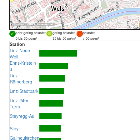
Quellen:
DORIS
,
basemap.at
sehr gering belastet
gering belastet
belastet
0 bis 35 µg/m³
35 bis 50 µg/m³
> 50 µg/m³
Station
Linz-Neue
Welt
Enns-Kristein
3
Linz-
Römerberg
Linz-Stadtpark
Linz-24er-
Turm
Steyregg-Au
Steyr
Gallneukirchen