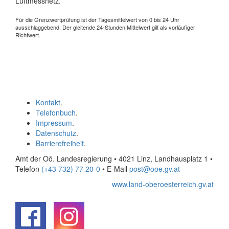
Luftmessnetz.
Für die Grenzwertprüfung ist der Tagesmittelwert von 0 bis 24 Uhr
ausschlaggebend. Der gleitende 24-Stunden Mittelwert gilt als vorläufiger
Richtwert.
Kontakt
.
Telefonbuch
.
Impressum
.
Datenschutz
.
Barrierefreiheit
.
Amt der Oö. Landesregierung • 4021 Linz, Landhausplatz 1
•
Telefon
(+43 732) 77 20-0
• E-Mail
post@ooe.gv.at
www.land-oberoesterreich.gv.at