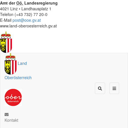
Amt der
Oö.
Landesregierung
4021 Linz • Landhausplatz 1
Telefon (+43 732) 77 20-0
E-Mail
post@ooe.gv.at
www.land-oberoesterreich.gv.at
Land
Oberösterreich
Kontakt