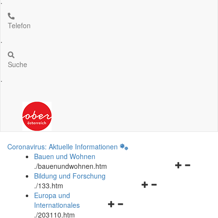
.
Telefon
.
Suche
.
Coronavirus: Aktuelle Informationen
Bauen und Wohnen
Navigationsm
.
/bauenundwohnen.htm
öffnen
Bildung und Forschung
Navigationsmenü
und
.
/133.htm
öffnen
schließen
Europa und
Navigationsmenü
und
Internationales
öffnen
schließen
.
/203110.htm