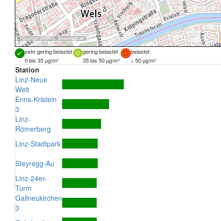
Quellen:
DORIS
,
basemap.at
sehr gering belastet
gering belastet
belastet
0 bis 35 µg/m³
35 bis 50 µg/m³
> 50 µg/m³
Station
Linz-Neue
Welt
Enns-Kristein
3
Linz-
Römerberg
Linz-Stadtpark
Steyregg-Au
Linz-24er-
Turm
Gallneukirchen
3