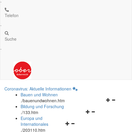
.
Telefon
.
Suche
.
Coronavirus: Aktuelle Informationen
Bauen und Wohnen
Navigationsm
.
/bauenundwohnen.htm
öffnen
Bildung und Forschung
Navigationsmenü
und
.
/133.htm
öffnen
schließen
Europa und
Navigationsmenü
und
Internationales
öffnen
schließen
.
/203110.htm