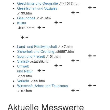
und
Geschichte und Geografie
.
/141017.htm
schließen
Navigationsm
Gesellschaft und Soziales
Navigationsmenü
öffnen
.
/139.htm
öffnen
und
Gesundheit
.
/141.htm
Navigationsmenü
und
schließen
Kultur
Navigationsmenü
öffnen
schließen
.
/kultur.htm
öffnen
und
Navigationsmenü
und
schließen
öffnen
schließen
Land- und Forstwirtschaft
.
/147.htm
und
Sicherheit und Ordnung
.
/89557.htm
schließen
Navigationsm
Sport und Freizeit
.
/151.htm
Navigationsmenü
öffnen
Statistik
.
/statistik.htm
Navigationsmenü
öffnen
und
Umwelt
Navigationsmenü
öffnen
und
schließen
und Natur
öffnen
und
schließen
.
/153.htm
und
schließen
Verkehr
.
/155.htm
schließen
Navigationsm
Wirtschaft, Arbeit und Tourismus
Navigationsmenü
öffnen
.
/157.htm
öffnen
und
und
schließen
Aktuelle Messwerte
schließen