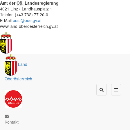
Amt der
Oö.
Landesregierung
4021 Linz • Landhausplatz 1
Telefon (+43 732) 77 20-0
E-Mail
post@ooe.gv.at
www.land-oberoesterreich.gv.at
Land
Oberösterreich
Kontakt