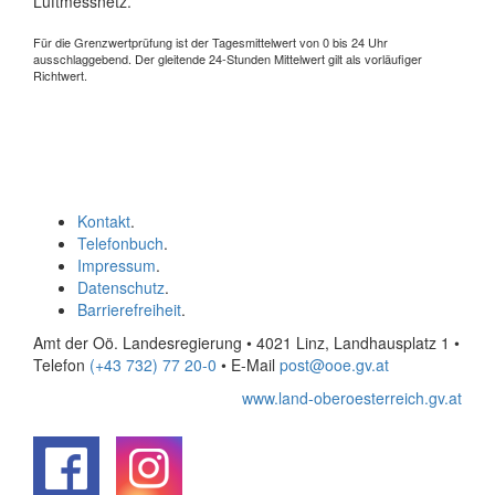
Luftmessnetz.
Für die Grenzwertprüfung ist der Tagesmittelwert von 0 bis 24 Uhr
ausschlaggebend. Der gleitende 24-Stunden Mittelwert gilt als vorläufiger
Richtwert.
Kontakt
.
Telefonbuch
.
Impressum
.
Datenschutz
.
Barrierefreiheit
.
Amt der Oö. Landesregierung • 4021 Linz, Landhausplatz 1
•
Telefon
(+43 732) 77 20-0
• E-Mail
post@ooe.gv.at
www.land-oberoesterreich.gv.at