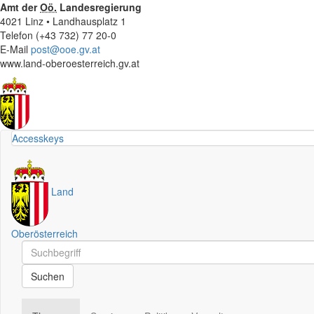
Amt der
Oö.
Landesregierung
4021 Linz • Landhausplatz 1
Telefon (+43 732) 77 20-0
E-Mail
post@ooe.gv.at
www.land-oberoesterreich.gv.at
Accesskeys
Land
Oberösterreich
Schnellsuche
Schnellsuche
Suchen