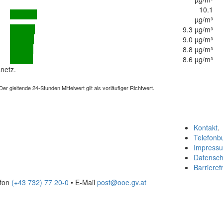
10.1
µg/m³
9.3 µg/m³
9.0 µg/m³
8.8 µg/m³
8.6 µg/m³
netz.
 gleitende 24-Stunden Mittelwert gilt als vorläufiger Richtwert.
Kontakt
.
Telefonb
Impress
Datensch
Barrierefr
efon
(+43 732) 77 20-0
• E-Mail
post@ooe.gv.at