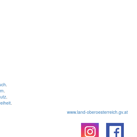
uch
.
um
.
utz
.
eiheit
.
www.land-oberoesterreich.gv.at