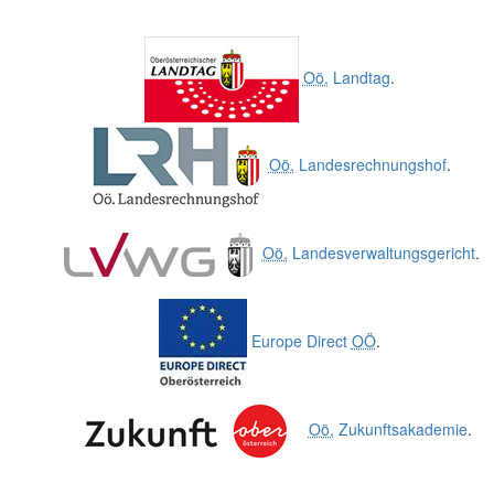
Oö.
Landtag
.
Oö.
Landesrechnungshof
.
Oö.
Landesverwaltungsgericht
.
Europe Direct
OÖ
.
Oö.
Zukunftsakademie
.