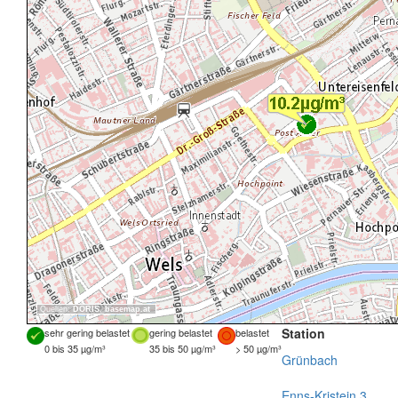
Quellen:
DORIS
,
basemap.at
Station
sehr gering belastet
gering belastet
belastet
0 bis 35 µg/m³
35 bis 50 µg/m³
> 50 µg/m³
Grünbach
Enns-Kristein 3