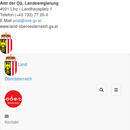
Amt der
Oö.
Landesregierung
4021 Linz • Landhausplatz 1
Telefon (+43 732) 77 20-0
E-Mail
post@ooe.gv.at
www.land-oberoesterreich.gv.at
Land
Oberösterreich
Kontakt