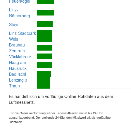
Feuerkogel
Linz-
Römerberg
Steyr
Linz-Stadtpark
Wels
Braunau
Zentrum
Vöcklabruck
Haag am
Hausruck
Bad Ischl
Lenzing 3
Traun
Es handelt sich um vorläufige Online-Rohdaten aus dem
Luftmessnetz.
Für die Grenzwertprüfung ist der Tagesmittelwert von 0 bis 24 Uhr
ausschlaggebend. Der gleitende 24-Stunden Mittelwert gilt als vorläufiger
Richtwert.