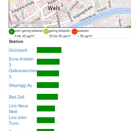
Quellen:
DORIS
,
basemap.at
sehr gering belastet
gering belastet
belastet
0 bis 35 µg/m³
35 bis 50 µg/m³
> 50 µg/m³
Station
Grünbach
Enns-Kristein
3
Gallneukirchen
3
Steyregg-Au
Bad Zell
Linz-Neue
Welt
Linz-24er-
Turm