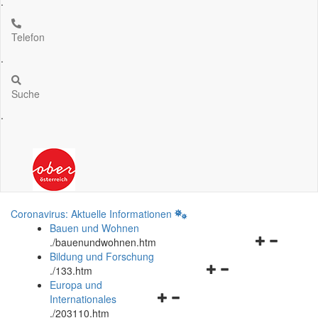
.
Telefon
.
Suche
.
Coronavirus: Aktuelle Informationen
Bauen und Wohnen
Navigationsm
.
/bauenundwohnen.htm
öffnen
Bildung und Forschung
Navigationsmenü
und
.
/133.htm
öffnen
schließen
Europa und
Navigationsmenü
und
Internationales
öffnen
schließen
.
/203110.htm