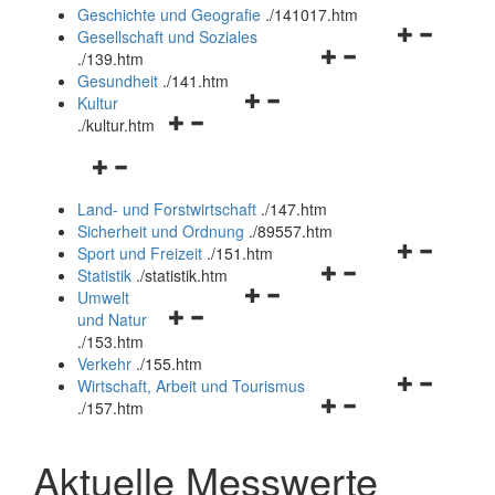
und
Geschichte und Geografie
.
/141017.htm
schließen
Navigationsm
Gesellschaft und Soziales
Navigationsmenü
öffnen
.
/139.htm
öffnen
und
Gesundheit
.
/141.htm
Navigationsmenü
und
schließen
Kultur
Navigationsmenü
öffnen
schließen
.
/kultur.htm
öffnen
und
Navigationsmenü
und
schließen
öffnen
schließen
Land- und Forstwirtschaft
.
/147.htm
und
Sicherheit und Ordnung
.
/89557.htm
schließen
Navigationsm
Sport und Freizeit
.
/151.htm
Navigationsmenü
öffnen
Statistik
.
/statistik.htm
Navigationsmenü
öffnen
und
Umwelt
Navigationsmenü
öffnen
und
schließen
und Natur
öffnen
und
schließen
.
/153.htm
und
schließen
Verkehr
.
/155.htm
schließen
Navigationsm
Wirtschaft, Arbeit und Tourismus
Navigationsmenü
öffnen
.
/157.htm
öffnen
und
und
schließen
Aktuelle Messwerte
schließen