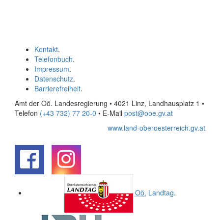
Kontakt
.
Telefonbuch
.
Impressum
.
Datenschutz
.
Barrierefreiheit
.
Amt der Oö. Landesregierung • 4021 Linz, Landhausplatz 1
•
Telefon
(+43 732) 77 20-0
• E-Mail
post@ooe.gv.at
www.land-oberoesterreich.gv.at
.
.
Oö.
Landtag
.