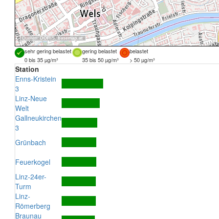
Quellen:
DORIS
,
basemap.at
sehr gering belastet
gering belastet
belastet
0 bis 35 µg/m³
35 bis 50 µg/m³
> 50 µg/m³
Station
Enns-Kristein
3
Linz-Neue
Welt
Gallneukirchen
3
Grünbach
Feuerkogel
Linz-24er-
Turm
Linz-
Römerberg
Braunau