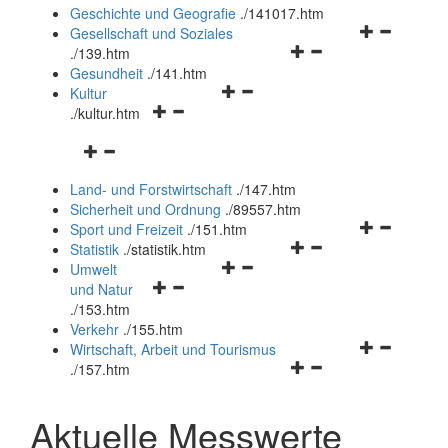
und
Geschichte und Geografie
.
/141017.htm
schließen
Navigationsm
Gesellschaft und Soziales
Navigationsmenü
öffnen
.
/139.htm
öffnen
und
Gesundheit
.
/141.htm
Navigationsmenü
und
schließen
Kultur
Navigationsmenü
öffnen
schließen
.
/kultur.htm
öffnen
und
Navigationsmenü
und
schließen
öffnen
schließen
Land- und Forstwirtschaft
.
/147.htm
und
Sicherheit und Ordnung
.
/89557.htm
schließen
Navigationsm
Sport und Freizeit
.
/151.htm
Navigationsmenü
öffnen
Statistik
.
/statistik.htm
Navigationsmenü
öffnen
und
Umwelt
Navigationsmenü
öffnen
und
schließen
und Natur
öffnen
und
schließen
.
/153.htm
und
schließen
Verkehr
.
/155.htm
schließen
Navigationsm
Wirtschaft, Arbeit und Tourismus
Navigationsmenü
öffnen
.
/157.htm
öffnen
und
und
schließen
Aktuelle Messwerte
schließen