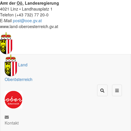
Amt der
Oö.
Landesregierung
4021 Linz • Landhausplatz 1
Telefon (+43 732) 77 20-0
E-Mail
post@ooe.gv.at
www.land-oberoesterreich.gv.at
Land
Oberösterreich
Kontakt