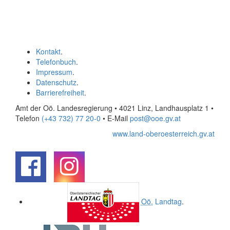
Kontakt
.
Telefonbuch
.
Impressum
.
Datenschutz
.
Barrierefreiheit
.
Amt der Oö. Landesregierung • 4021 Linz, Landhausplatz 1
•
Telefon
(+43 732) 77 20-0
• E-Mail
post@ooe.gv.at
www.land-oberoesterreich.gv.at
.
.
Oö.
Landtag
.