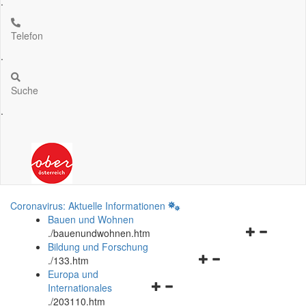
.
Telefon
.
Suche
.
Coronavirus: Aktuelle Informationen
Bauen und Wohnen
Navigationsm
.
/bauenundwohnen.htm
öffnen
Bildung und Forschung
Navigationsmenü
und
.
/133.htm
öffnen
schließen
Europa und
Navigationsmenü
und
Internationales
öffnen
schließen
.
/203110.htm