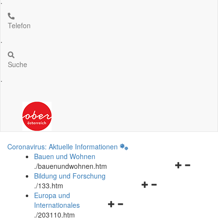
.
Telefon
.
Suche
.
Coronavirus: Aktuelle Informationen
Bauen und Wohnen
Navigationsm
.
/bauenundwohnen.htm
öffnen
Bildung und Forschung
Navigationsmenü
und
.
/133.htm
öffnen
schließen
Europa und
Navigationsmenü
und
Internationales
öffnen
schließen
.
/203110.htm