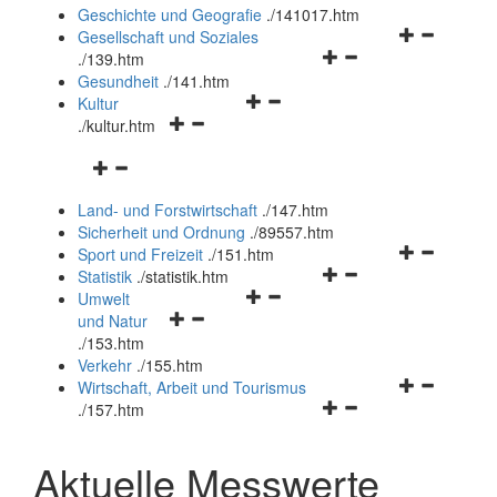
und
Geschichte und Geografie
.
/141017.htm
schließen
Navigationsm
Gesellschaft und Soziales
Navigationsmenü
öffnen
.
/139.htm
öffnen
und
Gesundheit
.
/141.htm
Navigationsmenü
und
schließen
Kultur
Navigationsmenü
öffnen
schließen
.
/kultur.htm
öffnen
und
Navigationsmenü
und
schließen
öffnen
schließen
Land- und Forstwirtschaft
.
/147.htm
und
Sicherheit und Ordnung
.
/89557.htm
schließen
Navigationsm
Sport und Freizeit
.
/151.htm
Navigationsmenü
öffnen
Statistik
.
/statistik.htm
Navigationsmenü
öffnen
und
Umwelt
Navigationsmenü
öffnen
und
schließen
und Natur
öffnen
und
schließen
.
/153.htm
und
schließen
Verkehr
.
/155.htm
schließen
Navigationsm
Wirtschaft, Arbeit und Tourismus
Navigationsmenü
öffnen
.
/157.htm
öffnen
und
und
schließen
Aktuelle Messwerte
schließen