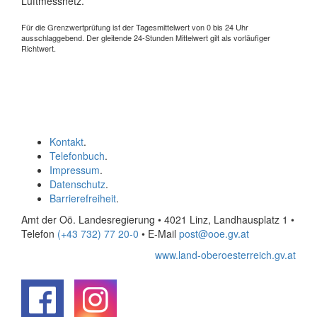
Luftmessnetz.
Für die Grenzwertprüfung ist der Tagesmittelwert von 0 bis 24 Uhr
ausschlaggebend. Der gleitende 24-Stunden Mittelwert gilt als vorläufiger
Richtwert.
Kontakt
.
Telefonbuch
.
Impressum
.
Datenschutz
.
Barrierefreiheit
.
Amt der Oö. Landesregierung • 4021 Linz, Landhausplatz 1
•
Telefon
(+43 732) 77 20-0
• E-Mail
post@ooe.gv.at
www.land-oberoesterreich.gv.at