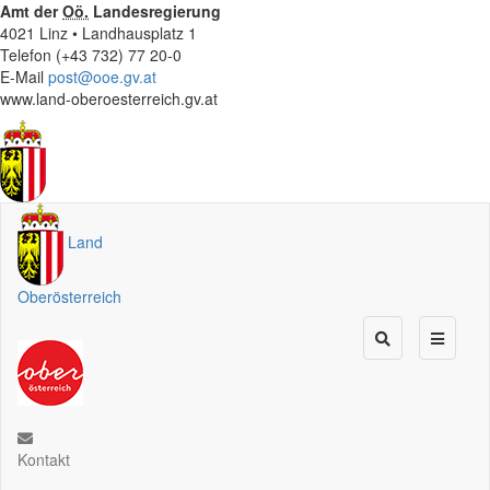
Amt der
Oö.
Landesregierung
4021 Linz • Landhausplatz 1
Telefon (+43 732) 77 20-0
E-Mail
post@ooe.gv.at
www.land-oberoesterreich.gv.at
Land
Oberösterreich
Kontakt