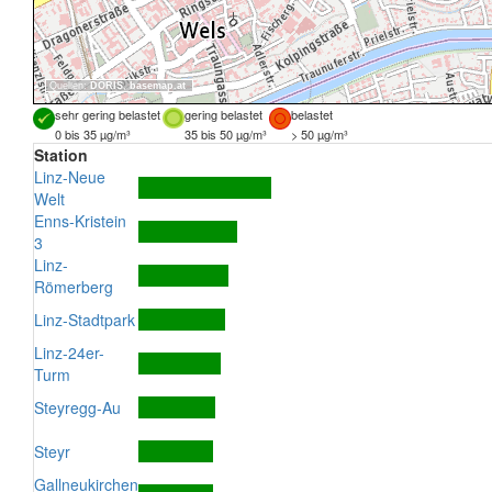
Quellen:
DORIS
,
basemap.at
sehr gering belastet
gering belastet
belastet
0 bis 35 µg/m³
35 bis 50 µg/m³
> 50 µg/m³
Station
Linz-Neue
Welt
Enns-Kristein
3
Linz-
Römerberg
Linz-Stadtpark
Linz-24er-
Turm
Steyregg-Au
Steyr
Gallneukirchen