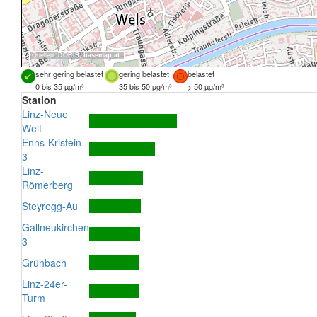
Quellen:
DORIS
,
basemap.at
sehr gering belastet
gering belastet
belastet
0 bis 35 µg/m³
35 bis 50 µg/m³
> 50 µg/m³
Station
Linz-Neue
Welt
Enns-Kristein
3
Linz-
Römerberg
Steyregg-Au
Gallneukirchen
3
Grünbach
Linz-24er-
Turm