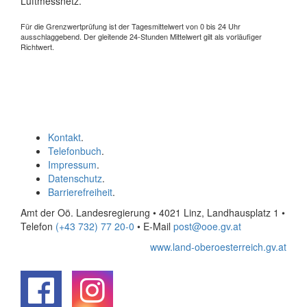
Luftmessnetz.
Für die Grenzwertprüfung ist der Tagesmittelwert von 0 bis 24 Uhr
ausschlaggebend. Der gleitende 24-Stunden Mittelwert gilt als vorläufiger
Richtwert.
Kontakt
.
Telefonbuch
.
Impressum
.
Datenschutz
.
Barrierefreiheit
.
Amt der Oö. Landesregierung • 4021 Linz, Landhausplatz 1
•
Telefon
(+43 732) 77 20-0
• E-Mail
post@ooe.gv.at
www.land-oberoesterreich.gv.at