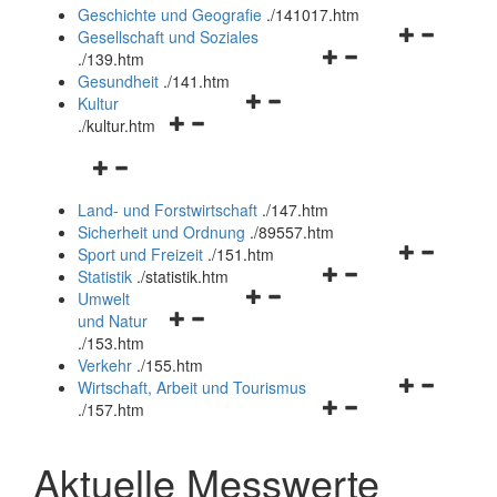
und
Geschichte und Geografie
.
/141017.htm
schließen
Navigationsm
Gesellschaft und Soziales
Navigationsmenü
öffnen
.
/139.htm
öffnen
und
Gesundheit
.
/141.htm
Navigationsmenü
und
schließen
Kultur
Navigationsmenü
öffnen
schließen
.
/kultur.htm
öffnen
und
Navigationsmenü
und
schließen
öffnen
schließen
Land- und Forstwirtschaft
.
/147.htm
und
Sicherheit und Ordnung
.
/89557.htm
schließen
Navigationsm
Sport und Freizeit
.
/151.htm
Navigationsmenü
öffnen
Statistik
.
/statistik.htm
Navigationsmenü
öffnen
und
Umwelt
Navigationsmenü
öffnen
und
schließen
und Natur
öffnen
und
schließen
.
/153.htm
und
schließen
Verkehr
.
/155.htm
schließen
Navigationsm
Wirtschaft, Arbeit und Tourismus
Navigationsmenü
öffnen
.
/157.htm
öffnen
und
und
schließen
Aktuelle Messwerte
schließen