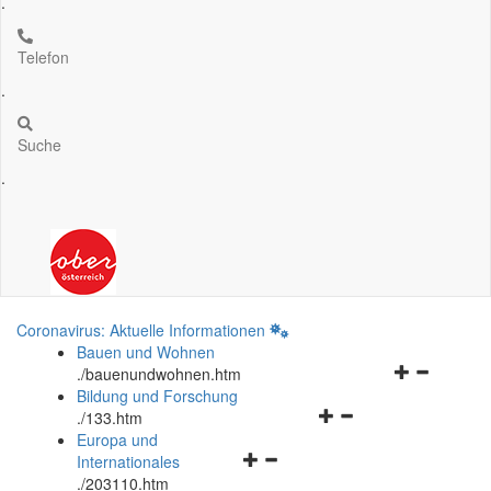
.
Telefon
.
Suche
.
Coronavirus: Aktuelle Informationen
Bauen und Wohnen
Navigationsm
.
/bauenundwohnen.htm
öffnen
Bildung und Forschung
Navigationsmenü
und
.
/133.htm
öffnen
schließen
Europa und
Navigationsmenü
und
Internationales
öffnen
schließen
.
/203110.htm