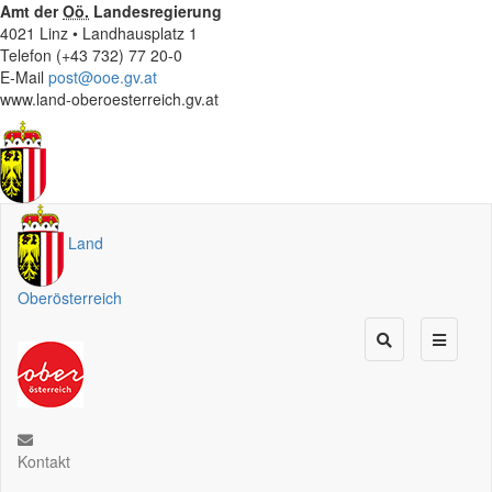
Amt der
Oö.
Landesregierung
4021 Linz • Landhausplatz 1
Telefon (+43 732) 77 20-0
E-Mail
post@ooe.gv.at
www.land-oberoesterreich.gv.at
Land
Oberösterreich
Kontakt