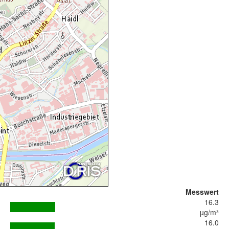
Messwert
16.3
µg/m³
16.0