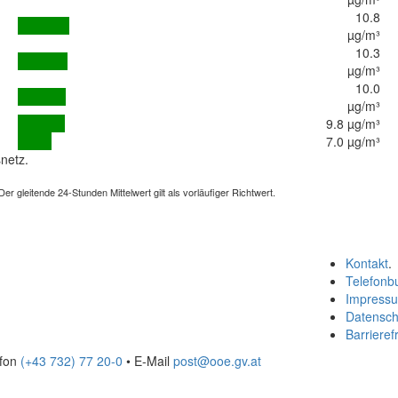
10.8
µg/m³
10.3
µg/m³
10.0
µg/m³
9.8 µg/m³
7.0 µg/m³
netz.
 gleitende 24-Stunden Mittelwert gilt als vorläufiger Richtwert.
Kontakt
.
Telefonb
Impress
Datensch
Barrierefr
efon
(+43 732) 77 20-0
• E-Mail
post@ooe.gv.at