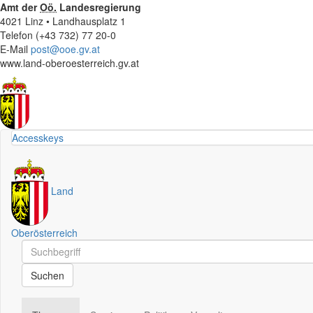
Amt der
Oö.
Landesregierung
4021 Linz • Landhausplatz 1
Telefon (+43 732) 77 20-0
E-Mail
post@ooe.gv.at
www.land-oberoesterreich.gv.at
Accesskeys
Land
Oberösterreich
Schnellsuche
Schnellsuche
Suchen