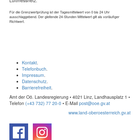
Luftmessnetz.
Für die Grenzwertprüfung ist der Tagesmittelwert von 0 bis 24 Uhr
ausschlaggebend. Der gleitende 24-Stunden Mittelwert gilt als vorläufiger
Richtwert.
Kontakt
.
Telefonbuch
.
Impressum
.
Datenschutz
.
Barrierefreiheit
.
Amt der Oö. Landesregierung • 4021 Linz, Landhausplatz 1
•
Telefon
(+43 732) 77 20-0
• E-Mail
post@ooe.gv.at
www.land-oberoesterreich.gv.at