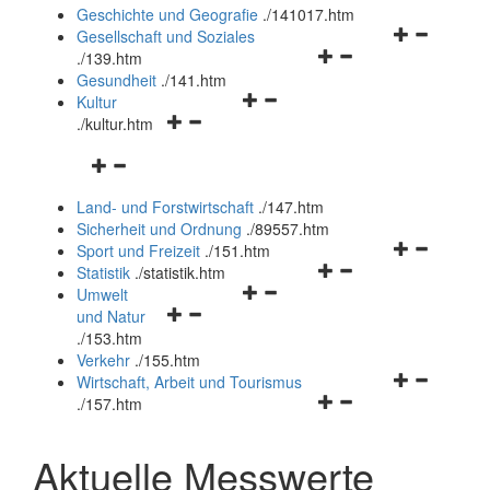
und
Geschichte und Geografie
.
/141017.htm
schließen
Navigationsm
Gesellschaft und Soziales
Navigationsmenü
öffnen
.
/139.htm
öffnen
und
Gesundheit
.
/141.htm
Navigationsmenü
und
schließen
Kultur
Navigationsmenü
öffnen
schließen
.
/kultur.htm
öffnen
und
Navigationsmenü
und
schließen
öffnen
schließen
Land- und Forstwirtschaft
.
/147.htm
und
Sicherheit und Ordnung
.
/89557.htm
schließen
Navigationsm
Sport und Freizeit
.
/151.htm
Navigationsmenü
öffnen
Statistik
.
/statistik.htm
Navigationsmenü
öffnen
und
Umwelt
Navigationsmenü
öffnen
und
schließen
und Natur
öffnen
und
schließen
.
/153.htm
und
schließen
Verkehr
.
/155.htm
schließen
Navigationsm
Wirtschaft, Arbeit und Tourismus
Navigationsmenü
öffnen
.
/157.htm
öffnen
und
und
schließen
Aktuelle Messwerte
schließen