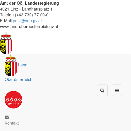
Amt der
Oö.
Landesregierung
4021 Linz • Landhausplatz 1
Telefon (+43 732) 77 20-0
E-Mail
post@ooe.gv.at
www.land-oberoesterreich.gv.at
Land
Oberösterreich
Kontakt