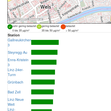
Quellen:
DORIS
,
basemap.at
sehr gering belastet
gering belastet
belastet
0 bis 35 µg/m³
35 bis 50 µg/m³
> 50 µg/m³
Station
Gallneukirchen
3
Steyregg-Au
Enns-Kristein
3
Linz-24er-
Turm
Grünbach
Bad Zell
Linz-Neue
Welt
Linz-