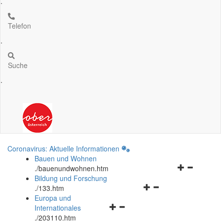
.
Telefon
.
Suche
.
Coronavirus: Aktuelle Informationen
Bauen und Wohnen
Navigationsm
.
/bauenundwohnen.htm
öffnen
Bildung und Forschung
Navigationsmenü
und
.
/133.htm
öffnen
schließen
Europa und
Navigationsmenü
und
Internationales
öffnen
schließen
.
/203110.htm