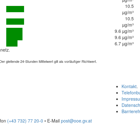
10.5
µg/m³
10.5
µg/m³
9.6 µg/m³
9.6 µg/m³
6.7 µg/m³
netz.
 gleitende 24-Stunden Mittelwert gilt als vorläufiger Richtwert.
Kontakt
.
Telefonb
Impress
Datensch
Barrierefr
efon
(+43 732) 77 20-0
• E-Mail
post@ooe.gv.at