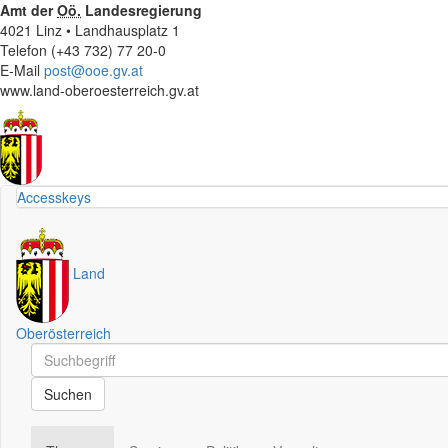
Amt der
Oö.
Landesregierung
4021 Linz • Landhausplatz 1
Telefon (+43 732) 77 20-0
E-Mail
post@ooe.gv.at
www.land-oberoesterreich.gv.at
Accesskeys
Land
Oberösterreich
Schnellsuche
Schnellsuche
Suchen