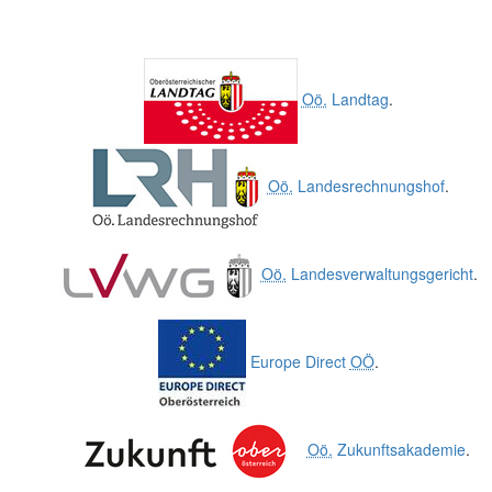
Oö.
Landtag
.
Oö.
Landesrechnungshof
.
Oö.
Landesverwaltungsgericht
.
Europe Direct
OÖ
.
Oö.
Zukunftsakademie
.