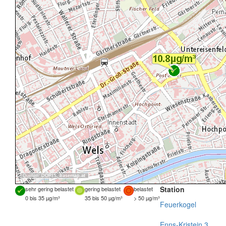
Quellen:
DORIS
,
basemap.at
Station
sehr gering belastet
gering belastet
belastet
0 bis 35 µg/m³
35 bis 50 µg/m³
> 50 µg/m³
Feuerkogel
Enns-Kristein 3