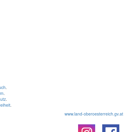
uch
.
um
.
utz
.
eiheit
.
www.land-oberoesterreich.gv.at