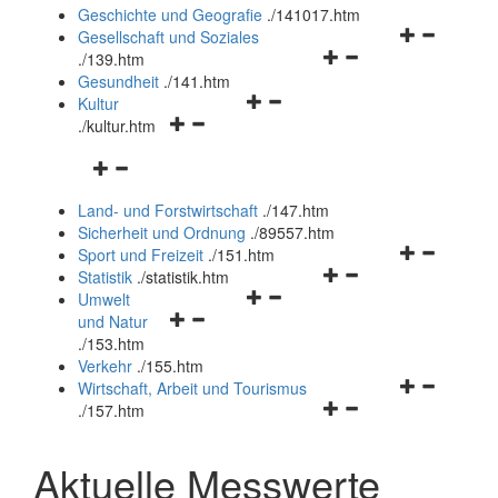
und
Geschichte und Geografie
.
/141017.htm
schließen
Navigationsm
Gesellschaft und Soziales
Navigationsmenü
öffnen
.
/139.htm
öffnen
und
Gesundheit
.
/141.htm
Navigationsmenü
und
schließen
Kultur
Navigationsmenü
öffnen
schließen
.
/kultur.htm
öffnen
und
Navigationsmenü
und
schließen
öffnen
schließen
Land- und Forstwirtschaft
.
/147.htm
und
Sicherheit und Ordnung
.
/89557.htm
schließen
Navigationsm
Sport und Freizeit
.
/151.htm
Navigationsmenü
öffnen
Statistik
.
/statistik.htm
Navigationsmenü
öffnen
und
Umwelt
Navigationsmenü
öffnen
und
schließen
und Natur
öffnen
und
schließen
.
/153.htm
und
schließen
Verkehr
.
/155.htm
schließen
Navigationsm
Wirtschaft, Arbeit und Tourismus
Navigationsmenü
öffnen
.
/157.htm
öffnen
und
und
schließen
Aktuelle Messwerte
schließen