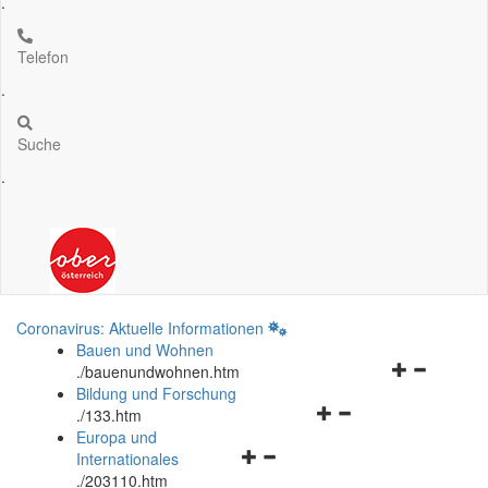
.
Telefon
.
Suche
.
Coronavirus: Aktuelle Informationen
Bauen und Wohnen
Navigationsm
.
/bauenundwohnen.htm
öffnen
Bildung und Forschung
Navigationsmenü
und
.
/133.htm
öffnen
schließen
Europa und
Navigationsmenü
und
Internationales
öffnen
schließen
.
/203110.htm