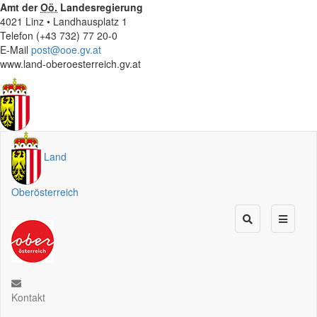
Amt der
Oö.
Landesregierung
4021 Linz • Landhausplatz 1
Telefon (+43 732) 77 20-0
E-Mail
post@ooe.gv.at
www.land-oberoesterreich.gv.at
Land
Oberösterreich
Kontakt