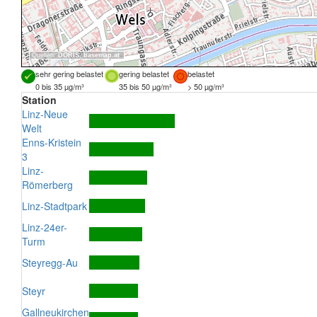
Quellen:
DORIS
,
basemap.at
sehr gering belastet
gering belastet
belastet
0 bis 35 µg/m³
35 bis 50 µg/m³
> 50 µg/m³
Station
Linz-Neue
Welt
Enns-Kristein
3
Linz-
Römerberg
Linz-Stadtpark
Linz-24er-
Turm
Steyregg-Au
Steyr
Gallneukirchen