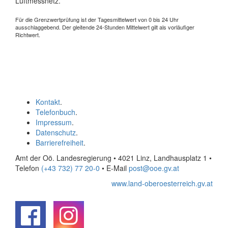
Luftmessnetz.
Für die Grenzwertprüfung ist der Tagesmittelwert von 0 bis 24 Uhr
ausschlaggebend. Der gleitende 24-Stunden Mittelwert gilt als vorläufiger
Richtwert.
Kontakt
.
Telefonbuch
.
Impressum
.
Datenschutz
.
Barrierefreiheit
.
Amt der Oö. Landesregierung • 4021 Linz, Landhausplatz 1
•
Telefon
(+43 732) 77 20-0
• E-Mail
post@ooe.gv.at
www.land-oberoesterreich.gv.at