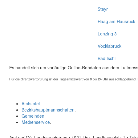
Steyr
Haag am Hausruck
Lenzing 3
Vöcklabruck
Bad Ischl
Es handelt sich um vorläufige Online-Rohdaten aus dem Luftmess
Für die Grenzwertprüfung ist der Tagesmittelwert von 0 bis 24 Uhr ausschlaggebend. Der
Amtstafel
.
Bezirkshauptmannschaften
.
Gemeinden
.
Medienservice
.
Amt der Oö. Landesregierung • 4021 Linz, Landhausplatz 1
• Tel