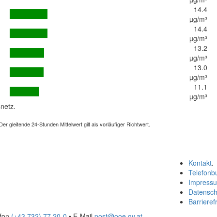
14.4
µg/m³
14.4
µg/m³
13.2
µg/m³
13.0
µg/m³
11.1
µg/m³
netz.
 gleitende 24-Stunden Mittelwert gilt als vorläufiger Richtwert.
Kontakt
.
Telefonb
Impress
Datensch
Barrierefr
efon
(+43 732) 77 20-0
• E-Mail
post@ooe.gv.at