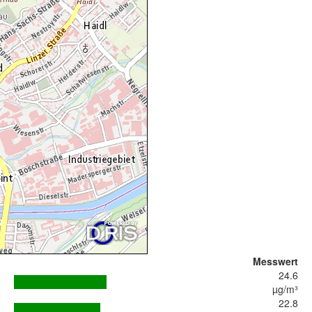
Messwert
24.6
µg/m³
22.8