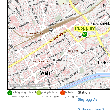
Quellen:
DORIS
,
basemap.at
Station
sehr gering belastet
gering belastet
belastet
0 bis 35 µg/m³
35 bis 50 µg/m³
> 50 µg/m³
Steyregg-Au
Gallneukirchen 3