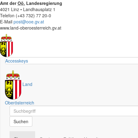
Amt der
Oö.
Landesregierung
4021 Linz • Landhausplatz 1
Telefon (+43 732) 77 20-0
E-Mail
post@ooe.gv.at
www.land-oberoesterreich.gv.at
Accesskeys
Land
Oberösterreich
Schnellsuche
Schnellsuche
Suchen