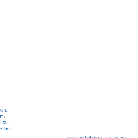
uch
.
um
.
utz
.
eiheit
.
www.land-oberoesterreich.gv.at