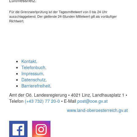
Luftmessnetz.
Für die Grenzwertprüfung ist der Tagesmittelwert von 0 bis 24 Uhr
ausschlaggebend. Der gleitende 24-Stunden Mittelwert gilt als vorläufiger
Richtwert.
Kontakt
.
Telefonbuch
.
Impressum
.
Datenschutz
.
Barrierefreiheit
.
Amt der Oö. Landesregierung • 4021 Linz, Landhausplatz 1
•
Telefon
(+43 732) 77 20-0
• E-Mail
post@ooe.gv.at
www.land-oberoesterreich.gv.at