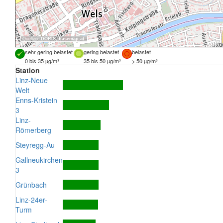
Quellen:
DORIS
,
basemap.at
sehr gering belastet
gering belastet
belastet
0 bis 35 µg/m³
35 bis 50 µg/m³
> 50 µg/m³
Station
Linz-Neue
Welt
Enns-Kristein
3
Linz-
Römerberg
Steyregg-Au
Gallneukirchen
3
Grünbach
Linz-24er-
Turm