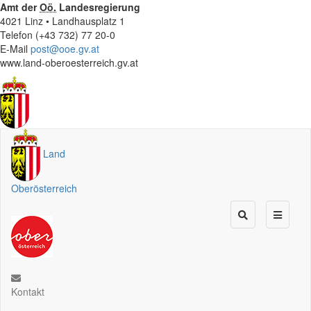
Amt der
Oö.
Landesregierung
4021 Linz • Landhausplatz 1
Telefon (+43 732) 77 20-0
E-Mail
post@ooe.gv.at
www.land-oberoesterreich.gv.at
Land
Oberösterreich
Kontakt