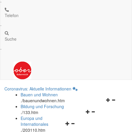
.
Telefon
.
Suche
.
Coronavirus: Aktuelle Informationen
Bauen und Wohnen
Navigationsm
.
/bauenundwohnen.htm
öffnen
Bildung und Forschung
Navigationsmenü
und
.
/133.htm
öffnen
schließen
Europa und
Navigationsmenü
und
Internationales
öffnen
schließen
.
/203110.htm