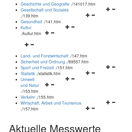
und
Geschichte und Geografie
.
/141017.htm
schließen
Navigationsm
Gesellschaft und Soziales
Navigationsmenü
öffnen
.
/139.htm
öffnen
und
Gesundheit
.
/141.htm
Navigationsmenü
und
schließen
Kultur
Navigationsmenü
öffnen
schließen
.
/kultur.htm
öffnen
und
Navigationsmenü
und
schließen
öffnen
schließen
Land- und Forstwirtschaft
.
/147.htm
und
Sicherheit und Ordnung
.
/89557.htm
schließen
Navigationsm
Sport und Freizeit
.
/151.htm
Navigationsmenü
öffnen
Statistik
.
/statistik.htm
Navigationsmenü
öffnen
und
Umwelt
Navigationsmenü
öffnen
und
schließen
und Natur
öffnen
und
schließen
.
/153.htm
und
schließen
Verkehr
.
/155.htm
schließen
Navigationsm
Wirtschaft, Arbeit und Tourismus
Navigationsmenü
öffnen
.
/157.htm
öffnen
und
und
schließen
Aktuelle Messwerte
schließen