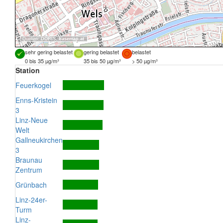
Quellen:
DORIS
,
basemap.at
sehr gering belastet
gering belastet
belastet
0 bis 35 µg/m³
35 bis 50 µg/m³
> 50 µg/m³
Station
Feuerkogel
Enns-Kristein
3
Linz-Neue
Welt
Gallneukirchen
3
Braunau
Zentrum
Grünbach
Linz-24er-
Turm
Linz-