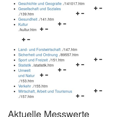
und
Geschichte und Geografie
.
/141017.htm
schließen
Navigationsm
Gesellschaft und Soziales
Navigationsmenü
öffnen
.
/139.htm
öffnen
und
Gesundheit
.
/141.htm
Navigationsmenü
und
schließen
Kultur
Navigationsmenü
öffnen
schließen
.
/kultur.htm
öffnen
und
Navigationsmenü
und
schließen
öffnen
schließen
Land- und Forstwirtschaft
.
/147.htm
und
Sicherheit und Ordnung
.
/89557.htm
schließen
Navigationsm
Sport und Freizeit
.
/151.htm
Navigationsmenü
öffnen
Statistik
.
/statistik.htm
Navigationsmenü
öffnen
und
Umwelt
Navigationsmenü
öffnen
und
schließen
und Natur
öffnen
und
schließen
.
/153.htm
und
schließen
Verkehr
.
/155.htm
schließen
Navigationsm
Wirtschaft, Arbeit und Tourismus
Navigationsmenü
öffnen
.
/157.htm
öffnen
und
und
schließen
Aktuelle Messwerte
schließen