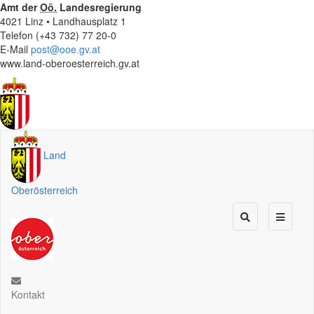
Amt der
Oö.
Landesregierung
4021 Linz • Landhausplatz 1
Telefon (+43 732) 77 20-0
E-Mail
post@ooe.gv.at
www.land-oberoesterreich.gv.at
Land
Oberösterreich
Kontakt