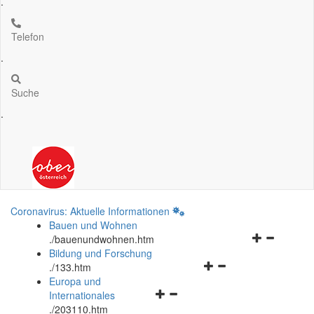
.
Telefon
.
Suche
.
Coronavirus: Aktuelle Informationen
Bauen und Wohnen
Navigationsm
.
/bauenundwohnen.htm
öffnen
Bildung und Forschung
Navigationsmenü
und
.
/133.htm
öffnen
schließen
Europa und
Navigationsmenü
und
Internationales
öffnen
schließen
.
/203110.htm