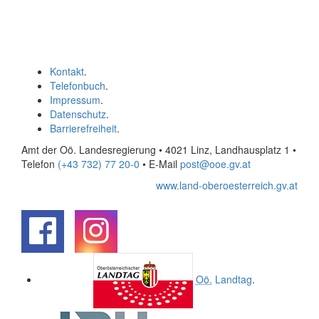
Kontakt
.
Telefonbuch
.
Impressum
.
Datenschutz
.
Barrierefreiheit
.
Amt der Oö. Landesregierung • 4021 Linz, Landhausplatz 1
•
Telefon
(+43 732) 77 20-0
• E-Mail
post@ooe.gv.at
www.land-oberoesterreich.gv.at
.
.
Oö.
Landtag
.