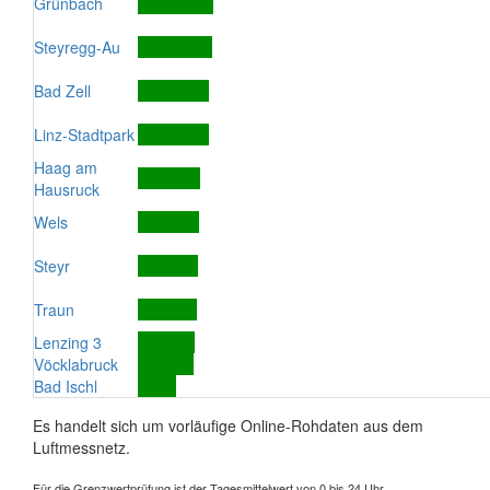
Grünbach
Steyregg-Au
Bad Zell
Linz-Stadtpark
Haag am
Hausruck
Wels
Steyr
Traun
Lenzing 3
Vöcklabruck
Bad Ischl
Es handelt sich um vorläufige Online-Rohdaten aus dem
Luftmessnetz.
Für die Grenzwertprüfung ist der Tagesmittelwert von 0 bis 24 Uhr