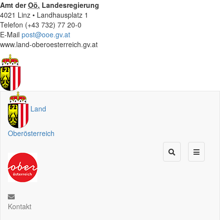
Amt der
Oö.
Landesregierung
4021 Linz • Landhausplatz 1
Telefon (+43 732) 77 20-0
E-Mail
post@ooe.gv.at
www.land-oberoesterreich.gv.at
Land
Oberösterreich
Kontakt