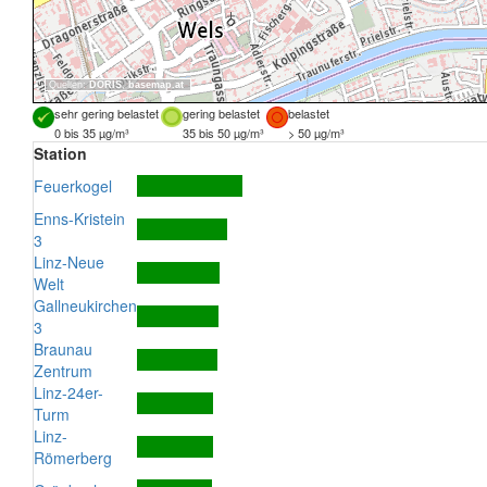
Quellen:
DORIS
,
basemap.at
sehr gering belastet
gering belastet
belastet
0 bis 35 µg/m³
35 bis 50 µg/m³
> 50 µg/m³
Station
Feuerkogel
Enns-Kristein
3
Linz-Neue
Welt
Gallneukirchen
3
Braunau
Zentrum
Linz-24er-
Turm
Linz-
Römerberg