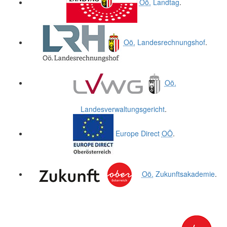
Oö.
Landtag
.
Oö.
Landesrechnungshof
.
Oö.
Landesverwaltungsgericht
.
Europe Direct
OÖ
.
Oö.
Zukunftsakademie
.