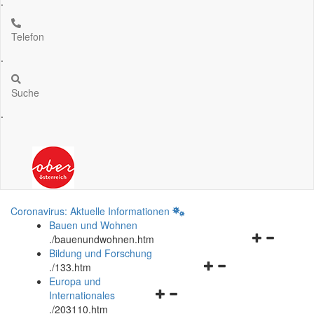
.
Telefon
.
Suche
.
Coronavirus: Aktuelle Informationen
Bauen und Wohnen
Navigationsm
.
/bauenundwohnen.htm
öffnen
Bildung und Forschung
Navigationsmenü
und
.
/133.htm
öffnen
schließen
Europa und
Navigationsmenü
und
Internationales
öffnen
schließen
.
/203110.htm