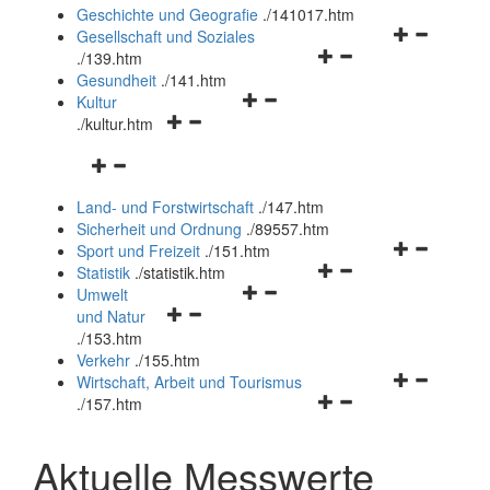
und
Geschichte und Geografie
.
/141017.htm
schließen
Navigationsm
Gesellschaft und Soziales
Navigationsmenü
öffnen
.
/139.htm
öffnen
und
Gesundheit
.
/141.htm
Navigationsmenü
und
schließen
Kultur
Navigationsmenü
öffnen
schließen
.
/kultur.htm
öffnen
und
Navigationsmenü
und
schließen
öffnen
schließen
Land- und Forstwirtschaft
.
/147.htm
und
Sicherheit und Ordnung
.
/89557.htm
schließen
Navigationsm
Sport und Freizeit
.
/151.htm
Navigationsmenü
öffnen
Statistik
.
/statistik.htm
Navigationsmenü
öffnen
und
Umwelt
Navigationsmenü
öffnen
und
schließen
und Natur
öffnen
und
schließen
.
/153.htm
und
schließen
Verkehr
.
/155.htm
schließen
Navigationsm
Wirtschaft, Arbeit und Tourismus
Navigationsmenü
öffnen
.
/157.htm
öffnen
und
und
schließen
Aktuelle Messwerte
schließen