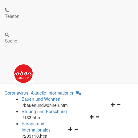
.
Telefon
.
Suche
.
Coronavirus: Aktuelle Informationen
Bauen und Wohnen
Navigationsm
.
/bauenundwohnen.htm
öffnen
Bildung und Forschung
Navigationsmenü
und
.
/133.htm
öffnen
schließen
Europa und
Navigationsmenü
und
Internationales
öffnen
schließen
.
/203110.htm