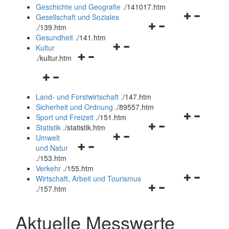
und
Geschichte und Geografie
.
/141017.htm
schließen
Navigationsm
Gesellschaft und Soziales
Navigationsmenü
öffnen
.
/139.htm
öffnen
und
Gesundheit
.
/141.htm
Navigationsmenü
und
schließen
Kultur
Navigationsmenü
öffnen
schließen
.
/kultur.htm
öffnen
und
Navigationsmenü
und
schließen
öffnen
schließen
Land- und Forstwirtschaft
.
/147.htm
und
Sicherheit und Ordnung
.
/89557.htm
schließen
Navigationsm
Sport und Freizeit
.
/151.htm
Navigationsmenü
öffnen
Statistik
.
/statistik.htm
Navigationsmenü
öffnen
und
Umwelt
Navigationsmenü
öffnen
und
schließen
und Natur
öffnen
und
schließen
.
/153.htm
und
schließen
Verkehr
.
/155.htm
schließen
Navigationsm
Wirtschaft, Arbeit und Tourismus
Navigationsmenü
öffnen
.
/157.htm
öffnen
und
und
schließen
Aktuelle Messwerte
schließen