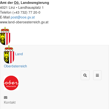
Amt der
Oö.
Landesregierung
4021 Linz • Landhausplatz 1
Telefon (+43 732) 77 20-0
E-Mail
post@ooe.gv.at
www.land-oberoesterreich.gv.at
Land
Oberösterreich
Kontakt