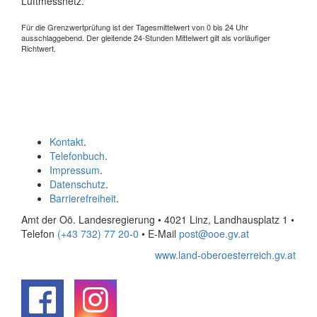
Luftmessnetz.
Für die Grenzwertprüfung ist der Tagesmittelwert von 0 bis 24 Uhr
ausschlaggebend. Der gleitende 24-Stunden Mittelwert gilt als vorläufiger
Richtwert.
Kontakt
.
Telefonbuch
.
Impressum
.
Datenschutz
.
Barrierefreiheit
.
Amt der Oö. Landesregierung • 4021 Linz, Landhausplatz 1
•
Telefon
(+43 732) 77 20-0
• E-Mail
post@ooe.gv.at
www.land-oberoesterreich.gv.at