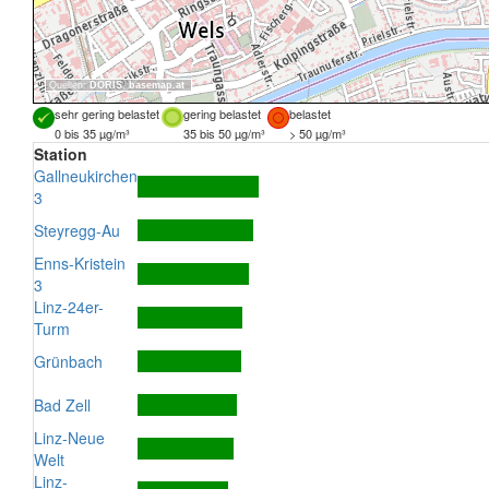
Quellen:
DORIS
,
basemap.at
sehr gering belastet
gering belastet
belastet
0 bis 35 µg/m³
35 bis 50 µg/m³
> 50 µg/m³
Station
Gallneukirchen
3
Steyregg-Au
Enns-Kristein
3
Linz-24er-
Turm
Grünbach
Bad Zell
Linz-Neue
Welt
Linz-