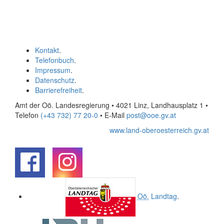
Kontakt
.
Telefonbuch
.
Impressum
.
Datenschutz
.
Barrierefreiheit
.
Amt der Oö. Landesregierung • 4021 Linz, Landhausplatz 1
•
Telefon
(+43 732) 77 20-0
• E-Mail
post@ooe.gv.at
www.land-oberoesterreich.gv.at
.
.
Oö.
Landtag
.