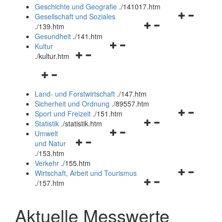
und
Geschichte und Geografie
.
/141017.htm
schließen
Navigationsm
Gesellschaft und Soziales
Navigationsmenü
öffnen
.
/139.htm
öffnen
und
Gesundheit
.
/141.htm
Navigationsmenü
und
schließen
Kultur
Navigationsmenü
öffnen
schließen
.
/kultur.htm
öffnen
und
Navigationsmenü
und
schließen
öffnen
schließen
Land- und Forstwirtschaft
.
/147.htm
und
Sicherheit und Ordnung
.
/89557.htm
schließen
Navigationsm
Sport und Freizeit
.
/151.htm
Navigationsmenü
öffnen
Statistik
.
/statistik.htm
Navigationsmenü
öffnen
und
Umwelt
Navigationsmenü
öffnen
und
schließen
und Natur
öffnen
und
schließen
.
/153.htm
und
schließen
Verkehr
.
/155.htm
schließen
Navigationsm
Wirtschaft, Arbeit und Tourismus
Navigationsmenü
öffnen
.
/157.htm
öffnen
und
und
schließen
Aktuelle Messwerte
schließen