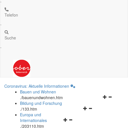
.
Telefon
.
Suche
.
Coronavirus: Aktuelle Informationen
Bauen und Wohnen
Navigationsm
.
/bauenundwohnen.htm
öffnen
Bildung und Forschung
Navigationsmenü
und
.
/133.htm
öffnen
schließen
Europa und
Navigationsmenü
und
Internationales
öffnen
schließen
.
/203110.htm