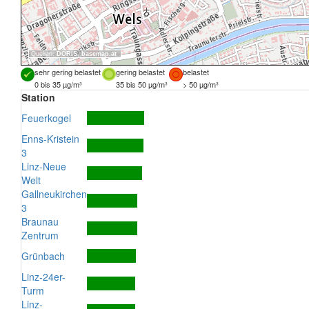
Quellen:
DORIS
,
basemap.at
sehr gering belastet
gering belastet
belastet
0 bis 35 µg/m³
35 bis 50 µg/m³
> 50 µg/m³
Station
Feuerkogel
Enns-Kristein
3
Linz-Neue
Welt
Gallneukirchen
3
Braunau
Zentrum
Grünbach
Linz-24er-
Turm
Linz-