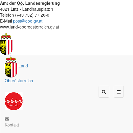
Amt der
Oö.
Landesregierung
4021 Linz • Landhausplatz 1
Telefon (+43 732) 77 20-0
E-Mail
post@ooe.gv.at
www.land-oberoesterreich.gv.at
Land
Oberösterreich
Kontakt