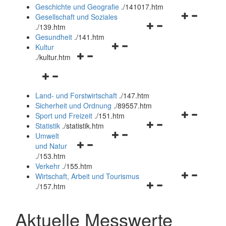
und
Geschichte und Geografie
.
/141017.htm
schließen
Navigationsm
Gesellschaft und Soziales
Navigationsmenü
öffnen
.
/139.htm
öffnen
und
Gesundheit
.
/141.htm
Navigationsmenü
und
schließen
Kultur
Navigationsmenü
öffnen
schließen
.
/kultur.htm
öffnen
und
Navigationsmenü
und
schließen
öffnen
schließen
Land- und Forstwirtschaft
.
/147.htm
und
Sicherheit und Ordnung
.
/89557.htm
schließen
Navigationsm
Sport und Freizeit
.
/151.htm
Navigationsmenü
öffnen
Statistik
.
/statistik.htm
Navigationsmenü
öffnen
und
Umwelt
Navigationsmenü
öffnen
und
schließen
und Natur
öffnen
und
schließen
.
/153.htm
und
schließen
Verkehr
.
/155.htm
schließen
Navigationsm
Wirtschaft, Arbeit und Tourismus
Navigationsmenü
öffnen
.
/157.htm
öffnen
und
und
schließen
Aktuelle Messwerte
schließen