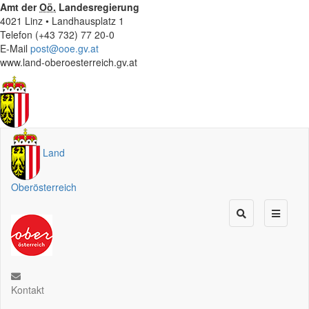
Amt der
Oö.
Landesregierung
4021 Linz • Landhausplatz 1
Telefon (+43 732) 77 20-0
E-Mail
post@ooe.gv.at
www.land-oberoesterreich.gv.at
Land
Oberösterreich
Kontakt