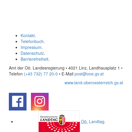
Kontakt
.
Telefonbuch
.
Impressum
.
Datenschutz
.
Barrierefreiheit
.
Amt der Oö. Landesregierung • 4021 Linz, Landhausplatz 1
•
Telefon
(+43 732) 77 20-0
• E-Mail
post@ooe.gv.at
www.land-oberoesterreich.gv.at
.
.
Oö.
Landtag
.