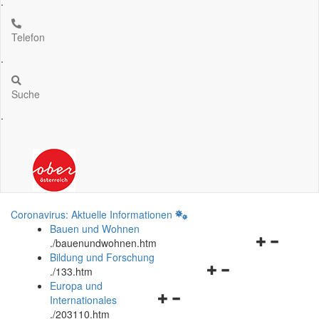
.
Telefon
.
Suche
.
Coronavirus: Aktuelle Informationen
Bauen und Wohnen
Navigationsm
.
/bauenundwohnen.htm
öffnen
Bildung und Forschung
Navigationsmenü
und
.
/133.htm
öffnen
schließen
Europa und
Navigationsmenü
und
Internationales
öffnen
schließen
.
/203110.htm