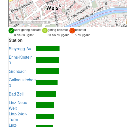
Quellen:
DORIS
,
basemap.at
sehr gering belastet
gering belastet
belastet
0 bis 35 µg/m³
35 bis 50 µg/m³
> 50 µg/m³
Station
Steyregg-Au
Enns-Kristein
3
Grünbach
Gallneukirchen
3
Bad Zell
Linz-Neue
Welt
Linz-24er-
Turm
Linz-