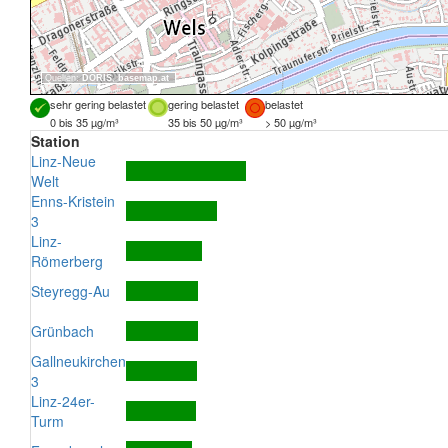
Quellen:
DORIS
,
basemap.at
sehr gering belastet
gering belastet
belastet
0 bis 35 µg/m³
35 bis 50 µg/m³
> 50 µg/m³
Station
Linz-Neue
Welt
Enns-Kristein
3
Linz-
Römerberg
Steyregg-Au
Grünbach
Gallneukirchen
3
Linz-24er-
Turm