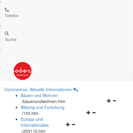
.
Telefon
.
Suche
.
Coronavirus: Aktuelle Informationen
Bauen und Wohnen
Navigationsm
.
/bauenundwohnen.htm
öffnen
Bildung und Forschung
Navigationsmenü
und
.
/133.htm
öffnen
schließen
Europa und
Navigationsmenü
und
Internationales
öffnen
schließen
.
/203110.htm