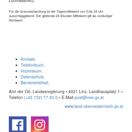
Luftmessnetz.
Für die Grenzwertprüfung ist der Tagesmittelwert von 0 bis 24 Uhr
ausschlaggebend. Der gleitende 24-Stunden Mittelwert gilt als vorläufiger
Richtwert.
Kontakt
.
Telefonbuch
.
Impressum
.
Datenschutz
.
Barrierefreiheit
.
Amt der Oö. Landesregierung • 4021 Linz, Landhausplatz 1
•
Telefon
(+43 732) 77 20-0
• E-Mail
post@ooe.gv.at
www.land-oberoesterreich.gv.at