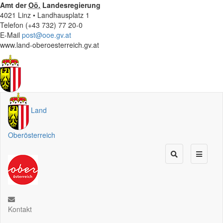
Amt der
Oö.
Landesregierung
4021 Linz • Landhausplatz 1
Telefon (+43 732) 77 20-0
E-Mail
post@ooe.gv.at
www.land-oberoesterreich.gv.at
Land
Oberösterreich
Kontakt