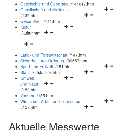
und
Geschichte und Geografie
.
/141017.htm
schließen
Navigationsm
Gesellschaft und Soziales
Navigationsmenü
öffnen
.
/139.htm
öffnen
und
Gesundheit
.
/141.htm
Navigationsmenü
und
schließen
Kultur
Navigationsmenü
öffnen
schließen
.
/kultur.htm
öffnen
und
Navigationsmenü
und
schließen
öffnen
schließen
Land- und Forstwirtschaft
.
/147.htm
und
Sicherheit und Ordnung
.
/89557.htm
schließen
Navigationsm
Sport und Freizeit
.
/151.htm
Navigationsmenü
öffnen
Statistik
.
/statistik.htm
Navigationsmenü
öffnen
und
Umwelt
Navigationsmenü
öffnen
und
schließen
und Natur
öffnen
und
schließen
.
/153.htm
und
schließen
Verkehr
.
/155.htm
schließen
Navigationsm
Wirtschaft, Arbeit und Tourismus
Navigationsmenü
öffnen
.
/157.htm
öffnen
und
und
schließen
Aktuelle Messwerte
schließen