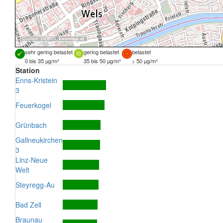
Quellen:
DORIS
,
basemap.at
sehr gering belastet
gering belastet
belastet
0 bis 35 µg/m³
35 bis 50 µg/m³
> 50 µg/m³
Station
Enns-Kristein
3
Feuerkogel
Grünbach
Gallneukirchen
3
Linz-Neue
Welt
Steyregg-Au
Bad Zell
Braunau