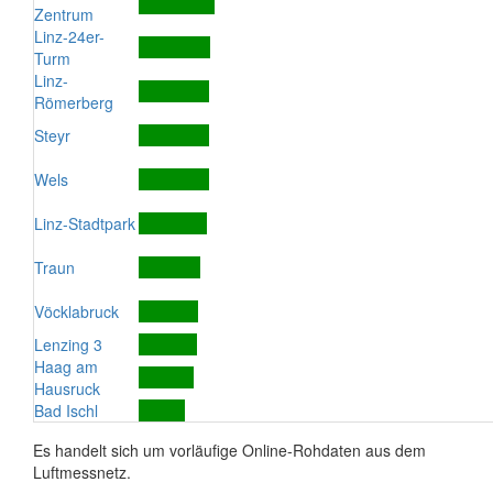
Zentrum
Linz-24er-
Turm
Linz-
Römerberg
Steyr
Wels
Linz-Stadtpark
Traun
Vöcklabruck
Lenzing 3
Haag am
Hausruck
Bad Ischl
Es handelt sich um vorläufige Online-Rohdaten aus dem
Luftmessnetz.