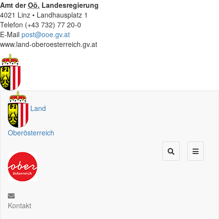
Amt der
Oö.
Landesregierung
4021 Linz • Landhausplatz 1
Telefon (+43 732) 77 20-0
E-Mail
post@ooe.gv.at
www.land-oberoesterreich.gv.at
Land
Oberösterreich
Kontakt