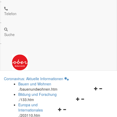
.
Telefon
.
Suche
.
Coronavirus: Aktuelle Informationen
Bauen und Wohnen
Navigationsm
.
/bauenundwohnen.htm
öffnen
Bildung und Forschung
Navigationsmenü
und
.
/133.htm
öffnen
schließen
Europa und
Navigationsmenü
und
Internationales
öffnen
schließen
.
/203110.htm