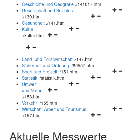
und
Geschichte und Geografie
.
/141017.htm
schließen
Navigationsm
Gesellschaft und Soziales
Navigationsmenü
öffnen
.
/139.htm
öffnen
und
Gesundheit
.
/141.htm
Navigationsmenü
und
schließen
Kultur
Navigationsmenü
öffnen
schließen
.
/kultur.htm
öffnen
und
Navigationsmenü
und
schließen
öffnen
schließen
Land- und Forstwirtschaft
.
/147.htm
und
Sicherheit und Ordnung
.
/89557.htm
schließen
Navigationsm
Sport und Freizeit
.
/151.htm
Navigationsmenü
öffnen
Statistik
.
/statistik.htm
Navigationsmenü
öffnen
und
Umwelt
Navigationsmenü
öffnen
und
schließen
und Natur
öffnen
und
schließen
.
/153.htm
und
schließen
Verkehr
.
/155.htm
schließen
Navigationsm
Wirtschaft, Arbeit und Tourismus
Navigationsmenü
öffnen
.
/157.htm
öffnen
und
und
schließen
Aktuelle Messwerte
schließen