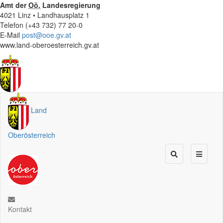
Amt der
Oö.
Landesregierung
4021 Linz • Landhausplatz 1
Telefon (+43 732) 77 20-0
E-Mail
post@ooe.gv.at
www.land-oberoesterreich.gv.at
Land
Oberösterreich
Kontakt