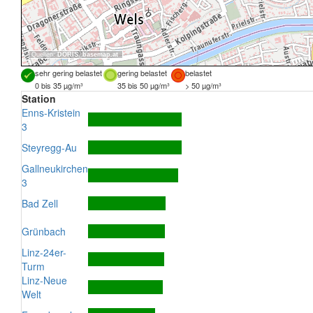
Quellen:
DORIS
,
basemap.at
sehr gering belastet
gering belastet
belastet
0 bis 35 µg/m³
35 bis 50 µg/m³
> 50 µg/m³
Station
Enns-Kristein
3
Steyregg-Au
Gallneukirchen
3
Bad Zell
Grünbach
Linz-24er-
Turm
Linz-Neue
Welt