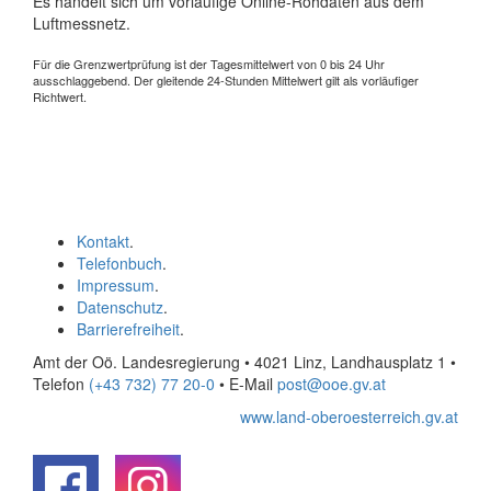
Es handelt sich um vorläufige Online-Rohdaten aus dem
Luftmessnetz.
Für die Grenzwertprüfung ist der Tagesmittelwert von 0 bis 24 Uhr
ausschlaggebend. Der gleitende 24-Stunden Mittelwert gilt als vorläufiger
Richtwert.
Kontakt
.
Telefonbuch
.
Impressum
.
Datenschutz
.
Barrierefreiheit
.
Amt der Oö. Landesregierung • 4021 Linz, Landhausplatz 1
•
Telefon
(+43 732) 77 20-0
• E-Mail
post@ooe.gv.at
www.land-oberoesterreich.gv.at