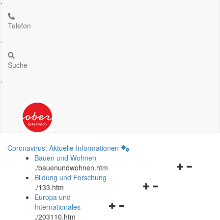
.
Telefon
.
Suche
.
Coronavirus: Aktuelle Informationen
Bauen und Wohnen
Navigationsm
.
/bauenundwohnen.htm
öffnen
Bildung und Forschung
Navigationsmenü
und
.
/133.htm
öffnen
schließen
Europa und
Navigationsmenü
und
Internationales
öffnen
schließen
.
/203110.htm