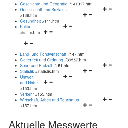
und
Geschichte und Geografie
.
/141017.htm
schließen
Navigationsm
Gesellschaft und Soziales
Navigationsmenü
öffnen
.
/139.htm
öffnen
und
Gesundheit
.
/141.htm
Navigationsmenü
und
schließen
Kultur
Navigationsmenü
öffnen
schließen
.
/kultur.htm
öffnen
und
Navigationsmenü
und
schließen
öffnen
schließen
Land- und Forstwirtschaft
.
/147.htm
und
Sicherheit und Ordnung
.
/89557.htm
schließen
Navigationsm
Sport und Freizeit
.
/151.htm
Navigationsmenü
öffnen
Statistik
.
/statistik.htm
Navigationsmenü
öffnen
und
Umwelt
Navigationsmenü
öffnen
und
schließen
und Natur
öffnen
und
schließen
.
/153.htm
und
schließen
Verkehr
.
/155.htm
schließen
Navigationsm
Wirtschaft, Arbeit und Tourismus
Navigationsmenü
öffnen
.
/157.htm
öffnen
und
und
schließen
Aktuelle Messwerte
schließen