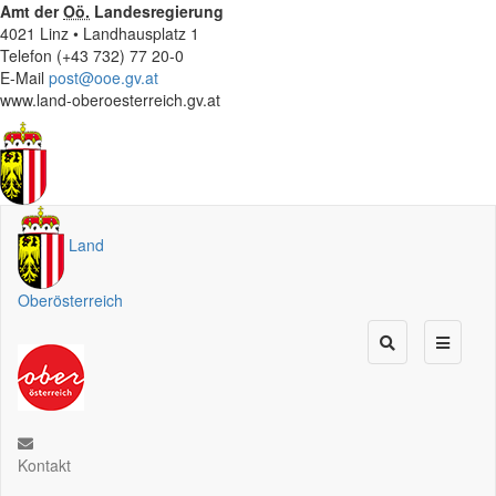
Amt der
Oö.
Landesregierung
4021 Linz • Landhausplatz 1
Telefon (+43 732) 77 20-0
E-Mail
post@ooe.gv.at
www.land-oberoesterreich.gv.at
Land
Oberösterreich
Kontakt