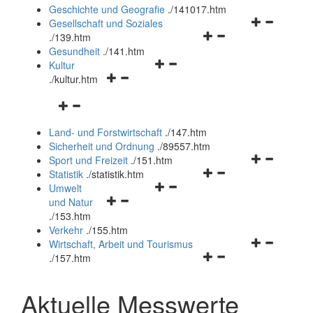
und
Geschichte und Geografie
.
/141017.htm
schließen
Navigationsm
Gesellschaft und Soziales
Navigationsmenü
öffnen
.
/139.htm
öffnen
und
Gesundheit
.
/141.htm
Navigationsmenü
und
schließen
Kultur
Navigationsmenü
öffnen
schließen
.
/kultur.htm
öffnen
und
Navigationsmenü
und
schließen
öffnen
schließen
Land- und Forstwirtschaft
.
/147.htm
und
Sicherheit und Ordnung
.
/89557.htm
schließen
Navigationsm
Sport und Freizeit
.
/151.htm
Navigationsmenü
öffnen
Statistik
.
/statistik.htm
Navigationsmenü
öffnen
und
Umwelt
Navigationsmenü
öffnen
und
schließen
und Natur
öffnen
und
schließen
.
/153.htm
und
schließen
Verkehr
.
/155.htm
schließen
Navigationsm
Wirtschaft, Arbeit und Tourismus
Navigationsmenü
öffnen
.
/157.htm
öffnen
und
und
schließen
Aktuelle Messwerte
schließen