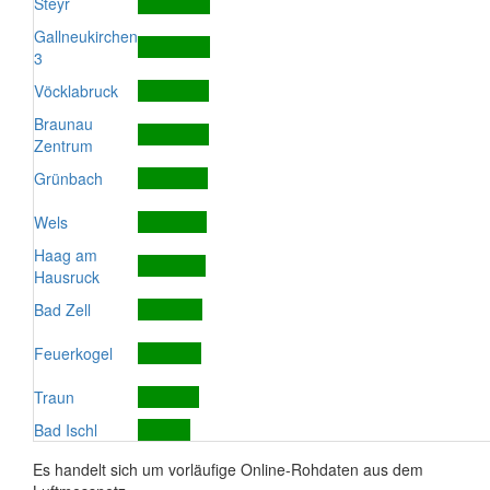
Steyr
Gallneukirchen
3
Vöcklabruck
Braunau
Zentrum
Grünbach
Wels
Haag am
Hausruck
Bad Zell
Feuerkogel
Traun
Bad Ischl
Es handelt sich um vorläufige Online-Rohdaten aus dem