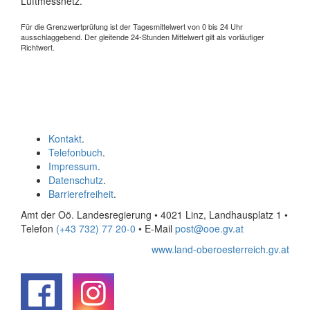
Luftmessnetz.
Für die Grenzwertprüfung ist der Tagesmittelwert von 0 bis 24 Uhr
ausschlaggebend. Der gleitende 24-Stunden Mittelwert gilt als vorläufiger
Richtwert.
Kontakt
.
Telefonbuch
.
Impressum
.
Datenschutz
.
Barrierefreiheit
.
Amt der Oö. Landesregierung • 4021 Linz, Landhausplatz 1
•
Telefon
(+43 732) 77 20-0
• E-Mail
post@ooe.gv.at
www.land-oberoesterreich.gv.at