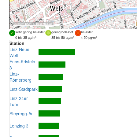
Quellen:
DORIS
,
basemap.at
sehr gering belastet
gering belastet
belastet
0 bis 35 µg/m³
35 bis 50 µg/m³
> 50 µg/m³
Station
Linz-Neue
Welt
Enns-Kristein
3
Linz-
Römerberg
Linz-Stadtpark
Linz-24er-
Turm
Steyregg-Au
Lenzing 3