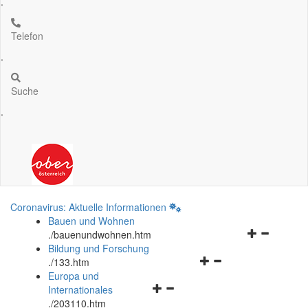
.
Telefon
.
Suche
.
Coronavirus: Aktuelle Informationen
Bauen und Wohnen
Navigationsm
.
/bauenundwohnen.htm
öffnen
Bildung und Forschung
Navigationsmenü
und
.
/133.htm
öffnen
schließen
Europa und
Navigationsmenü
und
Internationales
öffnen
schließen
.
/203110.htm