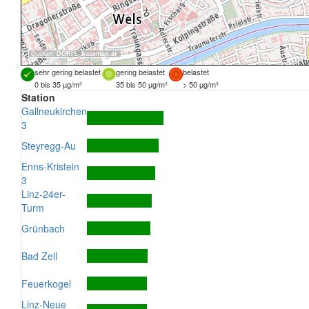
Quellen:
DORIS
,
basemap.at
sehr gering belastet
gering belastet
belastet
0 bis 35 µg/m³
35 bis 50 µg/m³
> 50 µg/m³
Station
Gallneukirchen
3
Steyregg-Au
Enns-Kristein
3
Linz-24er-
Turm
Grünbach
Bad Zell
Feuerkogel
Linz-Neue