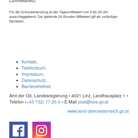
Luftmessnetz.
Für die Grenzwertprüfung ist der Tagesmittelwert von 0 bis 24 Uhr
ausschlaggebend. Der gleitende 24-Stunden Mittelwert gilt als vorläufiger
Richtwert.
Kontakt
.
Telefonbuch
.
Impressum
.
Datenschutz
.
Barrierefreiheit
.
Amt der Oö. Landesregierung • 4021 Linz, Landhausplatz 1
•
Telefon
(+43 732) 77 20-0
• E-Mail
post@ooe.gv.at
www.land-oberoesterreich.gv.at