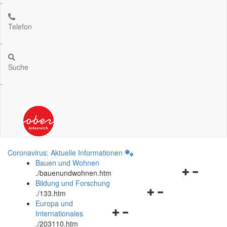
.
Telefon
.
Suche
.
Coronavirus: Aktuelle Informationen
Bauen und Wohnen
Navigationsm
.
/bauenundwohnen.htm
öffnen
Bildung und Forschung
Navigationsmenü
und
.
/133.htm
öffnen
schließen
Europa und
Navigationsmenü
und
Internationales
öffnen
schließen
.
/203110.htm