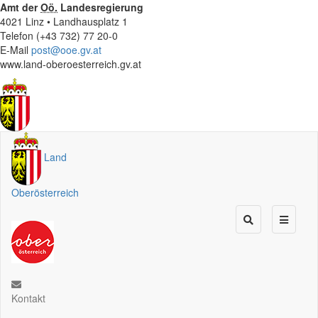
Amt der
Oö.
Landesregierung
4021 Linz • Landhausplatz 1
Telefon (+43 732) 77 20-0
E-Mail
post@ooe.gv.at
www.land-oberoesterreich.gv.at
Land
Oberösterreich
Kontakt