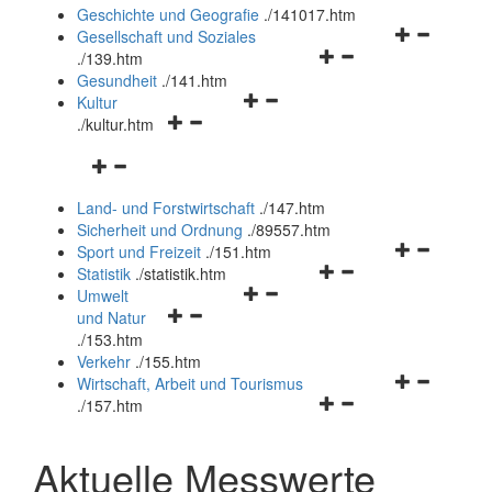
und
Geschichte und Geografie
.
/141017.htm
schließen
Navigationsm
Gesellschaft und Soziales
Navigationsmenü
öffnen
.
/139.htm
öffnen
und
Gesundheit
.
/141.htm
Navigationsmenü
und
schließen
Kultur
Navigationsmenü
öffnen
schließen
.
/kultur.htm
öffnen
und
Navigationsmenü
und
schließen
öffnen
schließen
Land- und Forstwirtschaft
.
/147.htm
und
Sicherheit und Ordnung
.
/89557.htm
schließen
Navigationsm
Sport und Freizeit
.
/151.htm
Navigationsmenü
öffnen
Statistik
.
/statistik.htm
Navigationsmenü
öffnen
und
Umwelt
Navigationsmenü
öffnen
und
schließen
und Natur
öffnen
und
schließen
.
/153.htm
und
schließen
Verkehr
.
/155.htm
schließen
Navigationsm
Wirtschaft, Arbeit und Tourismus
Navigationsmenü
öffnen
.
/157.htm
öffnen
und
und
schließen
Aktuelle Messwerte
schließen