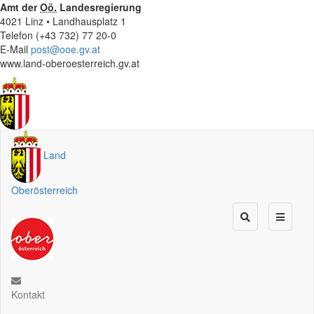
Amt der
Oö.
Landesregierung
4021 Linz • Landhausplatz 1
Telefon (+43 732) 77 20-0
E-Mail
post@ooe.gv.at
www.land-oberoesterreich.gv.at
Land
Oberösterreich
Kontakt