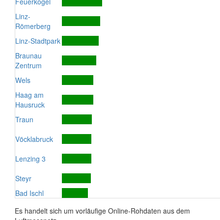
Feuerkogel
Linz-
Römerberg
Linz-Stadtpark
Braunau
Zentrum
Wels
Haag am
Hausruck
Traun
Vöcklabruck
Lenzing 3
Steyr
Bad Ischl
Es handelt sich um vorläufige Online-Rohdaten aus dem