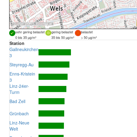
Quellen:
DORIS
,
basemap.at
sehr gering belastet
gering belastet
belastet
0 bis 35 µg/m³
35 bis 50 µg/m³
> 50 µg/m³
Station
Gallneukirchen
3
Steyregg-Au
Enns-Kristein
3
Linz-24er-
Turm
Bad Zell
Grünbach
Linz-Neue
Welt