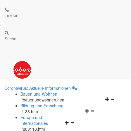
.
Telefon
.
Suche
.
Coronavirus: Aktuelle Informationen
Bauen und Wohnen
Navigationsm
.
/bauenundwohnen.htm
öffnen
Bildung und Forschung
Navigationsmenü
und
.
/133.htm
öffnen
schließen
Europa und
Navigationsmenü
und
Internationales
öffnen
schließen
.
/203110.htm