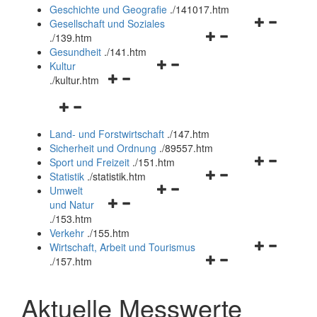
und
Geschichte und Geografie
.
/141017.htm
schließen
Navigationsm
Gesellschaft und Soziales
Navigationsmenü
öffnen
.
/139.htm
öffnen
und
Gesundheit
.
/141.htm
Navigationsmenü
und
schließen
Kultur
Navigationsmenü
öffnen
schließen
.
/kultur.htm
öffnen
und
Navigationsmenü
und
schließen
öffnen
schließen
Land- und Forstwirtschaft
.
/147.htm
und
Sicherheit und Ordnung
.
/89557.htm
schließen
Navigationsm
Sport und Freizeit
.
/151.htm
Navigationsmenü
öffnen
Statistik
.
/statistik.htm
Navigationsmenü
öffnen
und
Umwelt
Navigationsmenü
öffnen
und
schließen
und Natur
öffnen
und
schließen
.
/153.htm
und
schließen
Verkehr
.
/155.htm
schließen
Navigationsm
Wirtschaft, Arbeit und Tourismus
Navigationsmenü
öffnen
.
/157.htm
öffnen
und
und
schließen
Aktuelle Messwerte
schließen