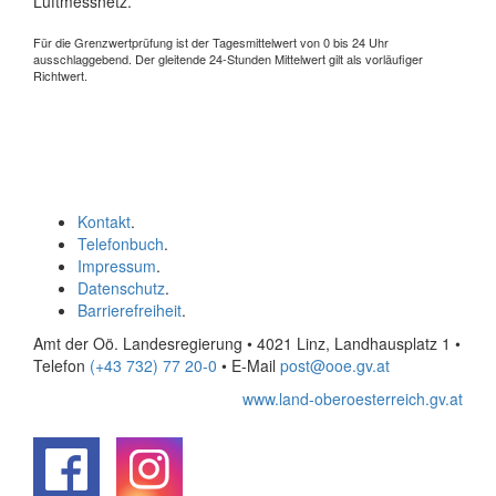
Luftmessnetz.
Für die Grenzwertprüfung ist der Tagesmittelwert von 0 bis 24 Uhr
ausschlaggebend. Der gleitende 24-Stunden Mittelwert gilt als vorläufiger
Richtwert.
Kontakt
.
Telefonbuch
.
Impressum
.
Datenschutz
.
Barrierefreiheit
.
Amt der Oö. Landesregierung • 4021 Linz, Landhausplatz 1
•
Telefon
(+43 732) 77 20-0
• E-Mail
post@ooe.gv.at
www.land-oberoesterreich.gv.at