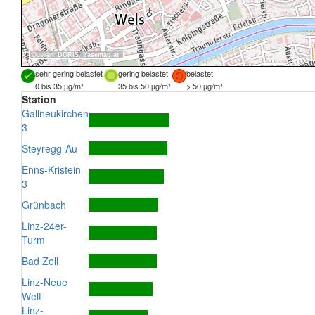
Quellen:
DORIS
,
basemap.at
sehr gering belastet
gering belastet
belastet
0 bis 35 µg/m³
35 bis 50 µg/m³
> 50 µg/m³
Station
Gallneukirchen
3
Steyregg-Au
Enns-Kristein
3
Grünbach
Linz-24er-
Turm
Bad Zell
Linz-Neue
Welt
Linz-