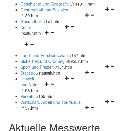
und
Geschichte und Geografie
.
/141017.htm
schließen
Navigationsm
Gesellschaft und Soziales
Navigationsmenü
öffnen
.
/139.htm
öffnen
und
Gesundheit
.
/141.htm
Navigationsmenü
und
schließen
Kultur
Navigationsmenü
öffnen
schließen
.
/kultur.htm
öffnen
und
Navigationsmenü
und
schließen
öffnen
schließen
Land- und Forstwirtschaft
.
/147.htm
und
Sicherheit und Ordnung
.
/89557.htm
schließen
Navigationsm
Sport und Freizeit
.
/151.htm
Navigationsmenü
öffnen
Statistik
.
/statistik.htm
Navigationsmenü
öffnen
und
Umwelt
Navigationsmenü
öffnen
und
schließen
und Natur
öffnen
und
schließen
.
/153.htm
und
schließen
Verkehr
.
/155.htm
schließen
Navigationsm
Wirtschaft, Arbeit und Tourismus
Navigationsmenü
öffnen
.
/157.htm
öffnen
und
und
schließen
Aktuelle Messwerte
schließen