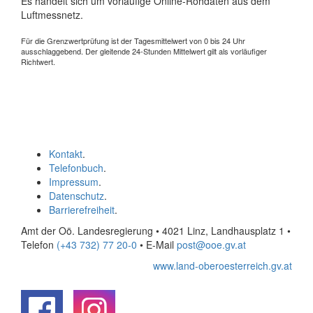
Es handelt sich um vorläufige Online-Rohdaten aus dem
Luftmessnetz.
Für die Grenzwertprüfung ist der Tagesmittelwert von 0 bis 24 Uhr
ausschlaggebend. Der gleitende 24-Stunden Mittelwert gilt als vorläufiger
Richtwert.
Kontakt
.
Telefonbuch
.
Impressum
.
Datenschutz
.
Barrierefreiheit
.
Amt der Oö. Landesregierung • 4021 Linz, Landhausplatz 1
•
Telefon
(+43 732) 77 20-0
• E-Mail
post@ooe.gv.at
www.land-oberoesterreich.gv.at