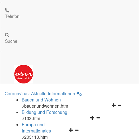
.
Telefon
.
Suche
.
Coronavirus: Aktuelle Informationen
Bauen und Wohnen
Navigationsm
.
/bauenundwohnen.htm
öffnen
Bildung und Forschung
Navigationsmenü
und
.
/133.htm
öffnen
schließen
Europa und
Navigationsmenü
und
Internationales
öffnen
schließen
.
/203110.htm