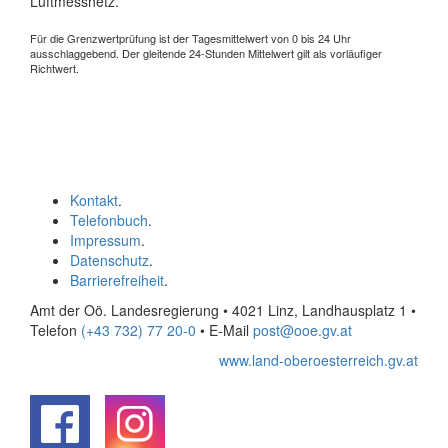
Luftmessnetz.
Für die Grenzwertprüfung ist der Tagesmittelwert von 0 bis 24 Uhr
ausschlaggebend. Der gleitende 24-Stunden Mittelwert gilt als vorläufiger
Richtwert.
Kontakt
.
Telefonbuch
.
Impressum
.
Datenschutz
.
Barrierefreiheit
.
Amt der Oö. Landesregierung • 4021 Linz, Landhausplatz 1
•
Telefon
(+43 732) 77 20-0
• E-Mail
post@ooe.gv.at
www.land-oberoesterreich.gv.at