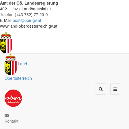
Amt der
Oö.
Landesregierung
4021 Linz • Landhausplatz 1
Telefon (+43 732) 77 20-0
E-Mail
post@ooe.gv.at
www.land-oberoesterreich.gv.at
Land
Oberösterreich
Kontakt