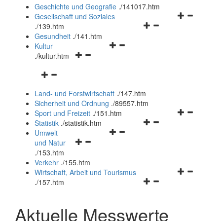
und
Geschichte und Geografie
.
/141017.htm
schließen
Navigationsm
Gesellschaft und Soziales
Navigationsmenü
öffnen
.
/139.htm
öffnen
und
Gesundheit
.
/141.htm
Navigationsmenü
und
schließen
Kultur
Navigationsmenü
öffnen
schließen
.
/kultur.htm
öffnen
und
Navigationsmenü
und
schließen
öffnen
schließen
Land- und Forstwirtschaft
.
/147.htm
und
Sicherheit und Ordnung
.
/89557.htm
schließen
Navigationsm
Sport und Freizeit
.
/151.htm
Navigationsmenü
öffnen
Statistik
.
/statistik.htm
Navigationsmenü
öffnen
und
Umwelt
Navigationsmenü
öffnen
und
schließen
und Natur
öffnen
und
schließen
.
/153.htm
und
schließen
Verkehr
.
/155.htm
schließen
Navigationsm
Wirtschaft, Arbeit und Tourismus
Navigationsmenü
öffnen
.
/157.htm
öffnen
und
und
schließen
Aktuelle Messwerte
schließen