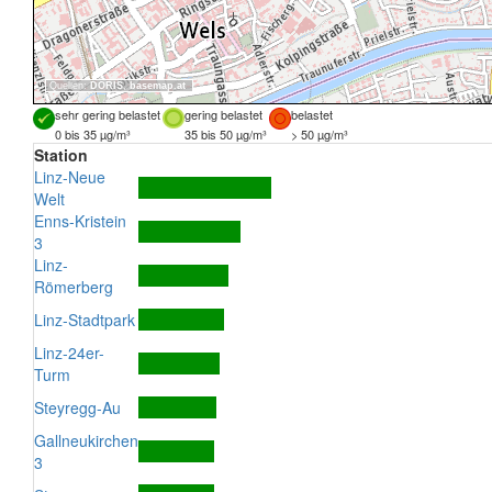
Quellen:
DORIS
,
basemap.at
sehr gering belastet
gering belastet
belastet
0 bis 35 µg/m³
35 bis 50 µg/m³
> 50 µg/m³
Station
Linz-Neue
Welt
Enns-Kristein
3
Linz-
Römerberg
Linz-Stadtpark
Linz-24er-
Turm
Steyregg-Au
Gallneukirchen
3